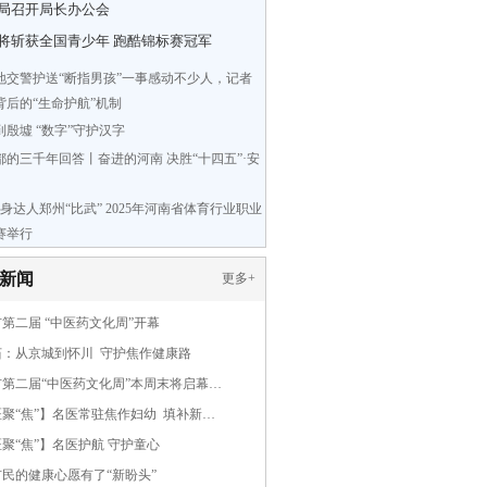
局召开局长办公会
将斩获全国青少年 跑酷锦标赛冠军
地交警护送“断指男孩”一事感动不少人，记者
背后的“生命护航”机制
到殷墟 “数字”守护汉字
都的三千年回答丨奋进的河南 决胜“十四五”·安
健身达人郑州“比武” 2025年河南省体育行业职业
赛举行
新闻
更多
+
第二届 “中医药文化周”开幕
茹：从京城到怀川 守护焦作健康路
市第二届“中医药文化周”本周末将启幕…
聚“焦”】名医常驻焦作妇幼 填补新…
聚“焦”】名医护航 守护童心
民的健康心愿有了“新盼头”