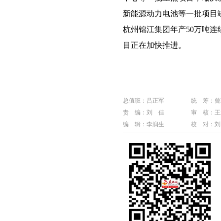
新能源动力电池等一批项目
杭州锦江集团年产50万吨
目正在加快推进。
总值班：吕正军
统 筹：曾
责 编：刘 佳
审 核：王
编 辑：李润生
校 对：刘