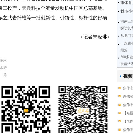
市体育
竣工投产，天兵科技全流量发动机中国区总部基地、
我市小
连续玄武岩纤维等一批创新性、引领性、标杆性的好项
河南三
探访其
从龙门
（记者朱晓琳）
一座古
阳篇
500多
琳琳
技能大
水涛
 勇
视频
焦作市
许炜
焦作
【名医
【名医
焦作市