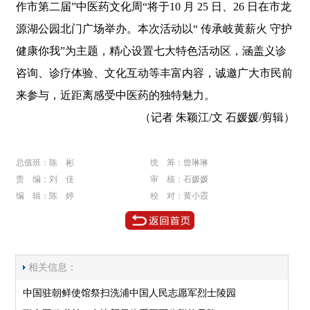
作市第二届”中医药文化周“将于10 月 25 日、26 日在市龙
源湖公园北门广场举办。本次活动以“ 传承岐黄薪火 守护
健康你我”为主题，精心设置七大特色活动区，涵盖义诊
咨询、诊疗体验、文化互动等丰富内容，诚邀广大市民前
来参与，近距离感受中医药的独特魅力。
（记者 朱颖江/文 石媛媛/剪辑）
总值班：陈 彬
统 筹：曾琳琳
责 编：刘 佳
审 核：石媛媛
编 辑：陈 婷
校 对：黄小霞
相关信息：
中国驻朝鲜使馆祭扫洗浦中国人民志愿军烈士陵园