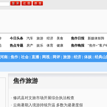
作
今日头条
汽车
旅游
经济
美食
焦作日报
新媒体矩阵
论
热点专题
房产
娱乐
体育
健康
焦作晚报
“焦作+”客户
河南
|
焦作
|
社会
|
直播
|
网视
|
网评
|
旅游
|
经济
|
体
娱
|
经典山
焦作旅游
·
修武县对文旅市场开展综合执法检查
·
云南暑期入境游持续升温 多数为避暑度假