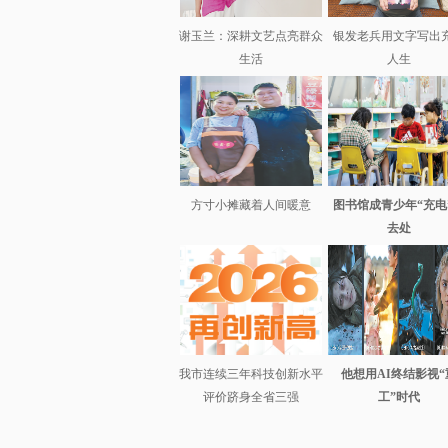
谢玉兰：深耕文艺点亮群众
银发老兵用文字写出
生活
人生
方寸小摊藏着人间暖意
图书馆成青少年“充电
去处
我市连续三年科技创新水平
他想用AI终结影视“
评价跻身全省三强
工”时代