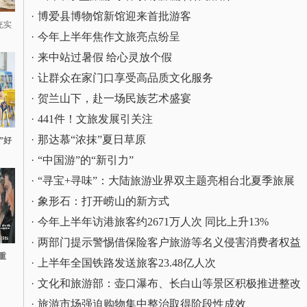
·
博爱县博物馆新馆迎来首批游客
充实
·
今年上半年焦作文旅亮点纷呈
·
来中站过暑假 给心灵放个假
·
让群众在家门口享受高品质文化服务
·
贺兰山下，赴一场民族艺术盛宴
·
441件！文旅发展引关注
·
那达慕“浓抹”夏日草原
”好
·
“中国游”的“新引力”
·
“寻宝+寻味”：大陆旅游业界双主题亮相台北夏季旅展
·
象形石：打开崂山的新方式
·
今年上半年访港旅客约2671万人次 同比上升13%
·
两部门提示警惕借保险客户旅游等名义侵害消费者权益
重
·
上半年全国铁路发送旅客23.48亿人次
·
文化和旅游部：壶口瀑布、长白山等景区积极推进整改
·
旅游市场强迫购物集中整治取得阶段性成效