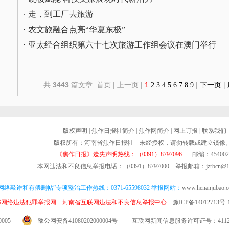
·
走，到工厂去旅游
·
农文旅融合点亮“华夏东极”
·
亚太经合组织第六十七次旅游工作组会议在澳门举行
共
3443
篇文章 首页 | 上一页 |
1
|
|
2
3
4
5
6
7
8
9
下一页
版权声明
|
焦作日报社简介
|
焦作网简介
|
网上订报
|
联系我们
版权所有：河南省焦作日报社 未经授权，请勿转载或建立镜像
《焦作日报》遗失声明热线：（0391）8797096
邮编：454002
本网违法和不良信息举报电话：（0391）8797000 举报邮箱：jzrbcn@16
网络敲诈和有偿删帖”专项整治工作热线：0371-65598032 举报网站：
www.henanjubao.
部网络违法犯罪举报网
河南省互联网违法和不良信息举报中心
豫ICP备14012713号-
005
豫公网安备41080202000004号
互联网新闻信息服务许可证号：411201