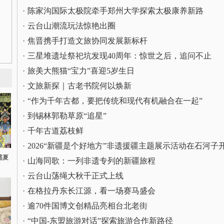
·
陈家沟国际太极院牵手郑州大学探索太极康养新路
·
云台山潮流玩法惊艳出圈
·
焦晋携手打造文旅协同发展新标杆
·
三星堆遗址祭祀坑发现40周年：惊世之后，追问不止
·
旅美大熊猫“宝力”喜迎5岁生日
·
文旅新探｜古老书院何以焕新
·
“作为千年古都，要把传统和现代有机融合在一起”
·
到锡林郭勒草原“追星”
·
千年古道荔枝鲜
·
2026“新疆是个好地方”非遗援疆主题展示活动在石河子
盛夏
·
山海同歌：一列非遗专列的新疆旅程
·
云台山荡绳大秋千正式上线
·
在格拉丹东长江源，看一场赛马盛会
·
逾70件国博文创精品亮相台北老街
·
“中国-东盟旅游对话”探索旅游合作新路径