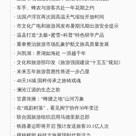
·
车手、蜂农与游客共赴一年花期之约
·
法国卢浮宫再次因高温天气缩短开放时间
·
市文化广电和旅游局发布暑期汛期出游安全提示
·
温县打造“太极+蜜雪+科普”特色研学产品
·
重拳整治旅游市场乱象护航文旅高质量发展
·
兴凯湖：界湖如海处 一浪越千年
·
文化和旅游部印发《旅游强国建设“十五五”规划》
·
未来五年旅游普惠性将进一步凸显
·
48天16城 国粹传承之旅铸戏魂
·
澜沧江源的生态之歌
·
甘肃张掖：“蜂腰之地”山河万象
·
在“戏剧村落”，看见闽宁协作30年变迁
·
联合国旅游组织启用马德里新总部
·
铁路暑运即将开启 预计发送旅客10.1亿人次
·
硬核赋能 科技文旅展现时代新活力