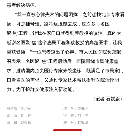
患者解决病痛。
“我一直被心律失常的问题困扰，之前想找北京专家看
病，可是挂号难、路程远没能去成，这次多亏名医
聚'焦’工程，让我在家门口就得到蔡教授的诊治，真的太
感谢名医聚‘焦’这个惠民工程和蔡教授的高超医术，让我
重获健康。”一位患者道出了心声。市人民医院院长郑献
召表示，名医聚“焦”工程启动后，医院围绕市民健康需
求，邀请国内顶尖医疗专家来院坐诊，既满足了市民家门
口看名医的需求，又通过专家技术帮扶提升医院治疗能
力，为守护群众健康注入新动能。
（记者 石媛媛）
总值班：胡培军
统 筹：曾琳琳
责 编：刘 佳
审 核：刘 佳
编 辑：赵银岷
校 对：赵银岷