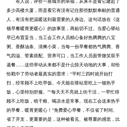
有人说，评价一座城市的幸福，从来不是看它建起了
多少高楼大厦，而是看它有没有记住那些默默奉献的普通
人，有没有把温暖送到最需要的人身边。这句话放在《这
顿早餐暖胃更暖心》的故事里，再贴切不过。当爱心驿站
早已布置妥当，当工会工作人员精心备好热腾腾的八宝
粥、香酥油条、清爽小菜，当每一份早餐都热气腾腾、香
气四溢、荤素搭配、营养可口，当工作人员面带微笑双手
递餐……这些举动从来都不是什么惊天动地的大事，却恰
恰戳中了劳动者最真实的需求：“平时三四时就开始打
扫，经常顾不上吃早饭。今天能在驿站里吃上一顿热乎
饭，心里特别舒服。”“每天天不亮就上街干活，一早忙得
顾不上吃饭，啃干粮、喝凉水是常事。现在工会送来热乎
的早餐，暖胃更暖心！”免费爱心早餐，不仅省了时间、
省了开支，更重要的是，这种被看见、被尊重的感觉，比