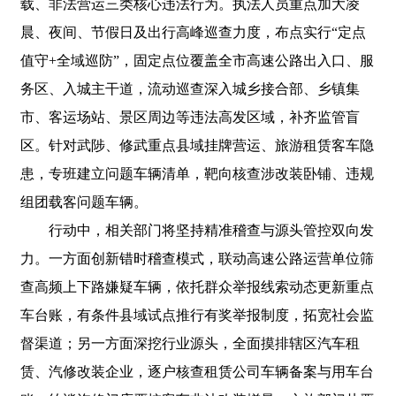
载、非法营运三类核心违法行为。执法人员重点加大凌
晨、夜间、节假日及出行高峰巡查力度，布点实行“定点
值守+全域巡防”，固定点位覆盖全市高速公路出入口、服
务区、入城主干道，流动巡查深入城乡接合部、乡镇集
市、客运场站、景区周边等违法高发区域，补齐监管盲
区。针对武陟、修武重点县域挂牌营运、旅游租赁客车隐
患，专班建立问题车辆清单，靶向核查涉改装卧铺、违规
组团载客问题车辆。
行动中，相关部门将坚持精准稽查与源头管控双向发
力。一方面创新错时稽查模式，联动高速公路运营单位筛
查高频上下路嫌疑车辆，依托群众举报线索动态更新重点
车台账，有条件县域试点推行有奖举报制度，拓宽社会监
督渠道；另一方面深挖行业源头，全面摸排辖区汽车租
赁、汽修改装企业，逐户核查租赁公司车辆备案与用车台