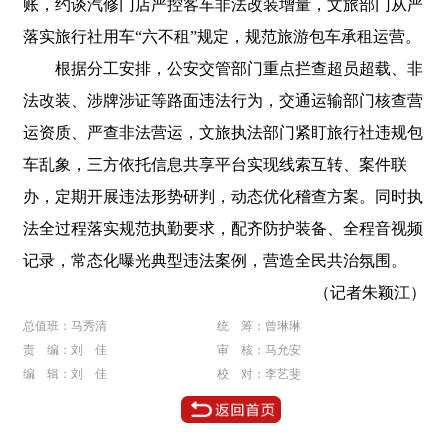
账，约谈汽修门店严控客车非法改装增量，文旅部门从严
落实旅行社用车“六不租”规定，规范旅游包车承租运营。
根据分工安排，公安交管部门重点拦查超员超载、非
法改装、涉牌涉证等路面违法行为，交通运输部门核查营
运资质、严查非法营运，文旅执法部门紧盯旅行社违规包
车乱象，三方依托信息共享平台实现线索互转、案件联
办，定期开展违法形势研判，动态优化稽查方案。同时执
法全过程落实规范执勤要求，配齐防护装备、全程音视频
记录，常态化曝光典型违法案例，营造全民共治氛围。
（记者朱颖江）
总值班：马秀清
统 筹：曾琳琳
责 编：刘 佳
审 核：马允安
编 辑：刘 佳
校 对：李艺斐