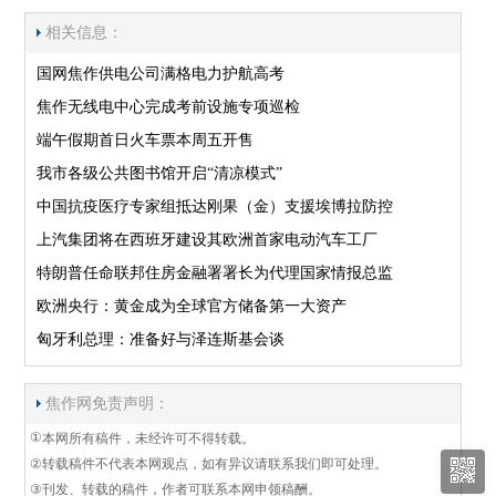
相关信息：
国网焦作供电公司满格电力护航高考
焦作无线电中心完成考前设施专项巡检
端午假期首日火车票本周五开售
我市各级公共图书馆开启“清凉模式”
中国抗疫医疗专家组抵达刚果（金）支援埃博拉防控
上汽集团将在西班牙建设其欧洲首家电动汽车工厂
特朗普任命联邦住房金融署署长为代理国家情报总监
欧洲央行：黄金成为全球官方储备第一大资产
匈牙利总理：准备好与泽连斯基会谈
焦作网免责声明：
①
本网所有稿件，未经许可不得转载。
②
转载稿件不代表本网观点，如有异议请联系我们即可处理。
③
刊发、转载的稿件，作者可联系本网申领稿酬。