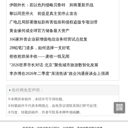
伊朗外长：若以色列侵略贝鲁特 则将重新开战
黎以同意停火 前提是真主党停止攻击
广电总局部署微短剧有害低俗和侵权盗版专项治理
黄金缘何成全球官方储备最大资产
166家外资企业获增值电信业务经营试点批复
2B铅笔门道多，如何选择一支好笔
抢收抢烘保丰收——麦收一线见闻
“2026世界市长对话·北京”聚焦城市旅游数智化发展
李亦博在2026年二季度“亲清焦谈”政企沟通座谈会上强调
焦作网免责声明：
①
本网所有稿件，未经许可不得转载。
②
转载稿件不代表本网观点，如有异议请联系我们即可处理。
③
刊发、转载的稿件，作者可联系本网申领稿酬。