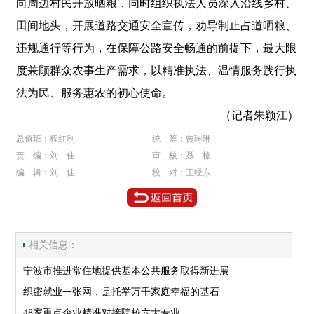
向周边村民开放晒粮，同时组织执法人员深入沿线乡村、
田间地头，开展道路交通安全宣传，劝导制止占道晒粮、
违规通行等行为，在保障公路安全畅通的前提下，最大限
度兼顾群众农事生产需求，以精准执法、温情服务践行执
法为民、服务惠农的初心使命。
（记者朱颖江）
总值班：程红利
统 筹：曾琳琳
责 编：刘 佳
审 核：聂 楠
编 辑：刘 佳
校 对：王经东
相关信息：
宁波市推进常住地提供基本公共服务取得新进展
织密就业一张网，是托举万千家庭幸福的基石
48家重点企业精准对接院校六大专业