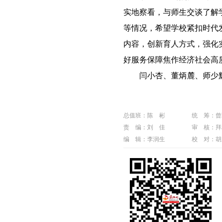
实地察看，与师生交谈了解
等情况，希望学校紧扣时代
内容，创新育人方式，强化
好服务保障焦作经济社会高
闫小杏、董炳麓、师少辉
总值班：陈 彬
统 筹：曾
责 编：刘 佳
审 核：拜
编 辑：李润生
校 对：胡