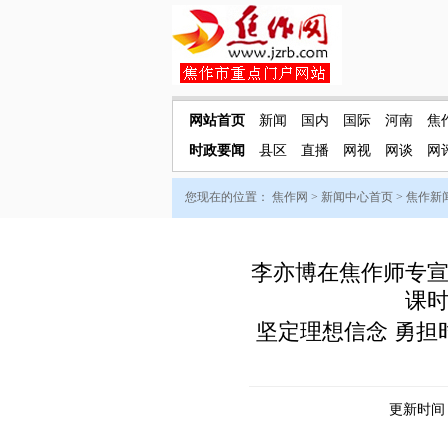
网站首页
新闻
国内
国际
河南
焦
时政要闻
县区
直播
网视
网谈
网
您现在的位置：
焦作网
>
新闻中心首页
>
焦作新
李亦博在焦作师专
课
坚定理想信念 勇担
更新时间：2