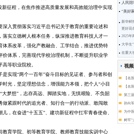
人民陪
建设新征程，在焦作推进高质量发展和高效能治理中实现
“美好
新华鲜
深入贯彻落实习近平总书记关于教育的重要论述和
更好花
，落实立德树人根本任务，纵深推进教育科技人才一
2025
大学生
育体系改革，强化产教融合、工学结合，推进优势特
在重大
评价体系，完善现代学校治理机制，不断提升职业学
平高等职业院校。
视频
实现“两个一百年”奋斗目标的见证者、参与者和创
【名医
学时光，坚定理想信念，增强能力本领，把个人“小目
【名医
“大梦想”，志存高远、脚踏实地，无惧艰险、不负韶
第三
勇做紧跟时代的追光者、知行合一的行动派、敢闯敢
孙向军
为中医
潮儿，在奋进“十五五”、建功新征程中扛牢青春使命、
树牢“
教育学院、初等教育学院、教师教育技能实训中心