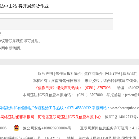
抵达中山站 将开展卸货作业
载。
异议请联系我们即可处理。
本网申领稿酬。
版权声明
|
焦作日报社简介
|
焦作网简介
|
网上订报
|
联系我们
版权所有：河南省焦作日报社 未经授权，请勿转载或建立镜像
《焦作日报》遗失声明热线：（0391）8797096
邮编：454002
本网违法和不良信息举报电话：（0391）8797000 举报邮箱：jzrbcn@16
网络敲诈和有偿删帖”专项整治工作热线：0371-65598032 举报网站：
www.henanjubao.
部网络违法犯罪举报网
河南省互联网违法和不良信息举报中心
豫ICP备14012713号-
005
豫公网安备41080202000004号
互联网新闻信息服务许可证号：411201
络传播视听节目许可证号：11642120 地址：焦作市人民路1159号 报业·国贸大厦