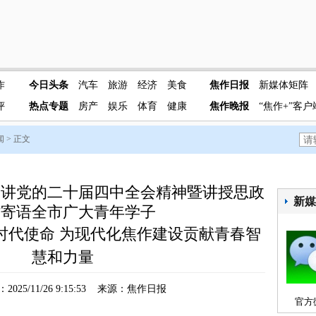
作
今日头条
汽车
旅游
经济
美食
焦作日报
新媒体矩阵
评
热点专题
房产
娱乐
体育
健康
焦作晚报
“焦作+”客户
闻
> 正文
宣讲党的二十届四中全会精神暨讲授思政
新
时寄语全市广大青年学子
时代使命 为现代化焦作建设贡献青春智
慧和力量
025/11/26 9:15:53 来源：焦作日报
官方