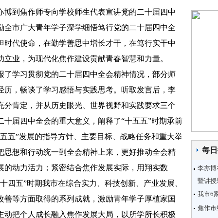
亦博到焦作师专向学校师生代表宣讲党的二十届四中
励全市广大青年学子深学细悟笃行党的二十届四中全
担时代使命，在勤学善思中增长才干，在笃行实干中
功立业，为现代化焦作建设贡献青春智慧和力量。
了学习贯彻党的二十届四中全会精神情况，部分师
经历，畅谈了学习感悟与实践思考。听取发言后，李
充分肯定，并从历史眼光、世界视野和实践要求三个
二十届四中全会的重大意义，阐释了“十五五”时期承前
十五五”发展的指导方针、主要目标、战略任务和重大举
每日
把思想和行动统一到全会精神上来，更好推动全会精
展的动力活力；紧密结合焦作发展实际，用翔实数
李亦博
暨讲授
“十四五”时期我市在综合实力、科技创新、产业发展、
我市6
改善等方面取得的系列成就，激励青年学子厚植家国
焦作市
主动把个人成长融入焦作发展大局，以所学所长积极