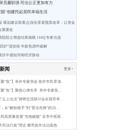
审员履职强 司法公正更加有力
家园”创建托起居民幸福生活
报·规划建议新看点|深化零基预算改革：让资金
在紧要处
年两院院士增选结果揭晓 144位专家当选
“回炉”读技校 年龄焦虑咋破解
项目中感知河南经济脉动
新闻
更多
+
聚“焦”】阜外专家亲诊 焦作市民享顶…
聚“焦”】聚焦心律失常 阜外专家焦…
届“云上论法”律师交流研讨会在我市举…
：从“解纷能手”到“普法先锋”的24…
药高质量发展“充电赋能” 全市中医医…
大司法行政”理念 擦亮焦作法治底色