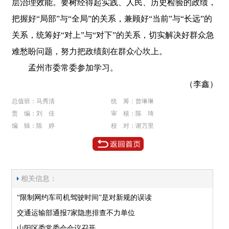
层治理效能。要树经得起实践、人民、历史检验的政绩，
把握好“局部”与“全局”的关系，兼顾好“当前”与“长远”的
关系，统筹好“对上”与“对下”的关系，切实解决好群众急
难愁盼问题，努力把政绩刻在群众心坎上。
孟州市委常委参加学习。
（李鑫）
总值班：马秀清
统 筹：曾琳琳
责 编：刘 佳
审 核：陈 琦
编 辑：陈 婷
校 对：谢万里
相关信息：
“限制网约车司机驾驶时间”是对新规的误读
交通运输部通报7家隐患排查不力单位
山阳区委常委会会议召开