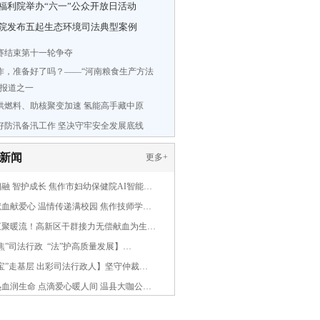
福利院举办“六一”公众开放日活动
院发布五起生态环境司法典型案例
赛结束第十一轮争夺
作，准备好了吗？——“河南粮食生产方法
研报道之一
供燃料、助核聚变加速 氢能高手藏中原
好防汛备汛工作 坚决守牢安全发展底线
新闻
更多
+
融 智护成长 焦作市妇幼保健院AI智能…
血献爱心 温情传递满校园 焦作技师学…
汇聚暖流！高新区干群接力无偿献血为生…
焦”司法行政 “法”护高质量发展】…
宝”走基层 出彩司法行政人】坚守仲裁…
血润生命 点滴爱心暖人间 温县大咖公…