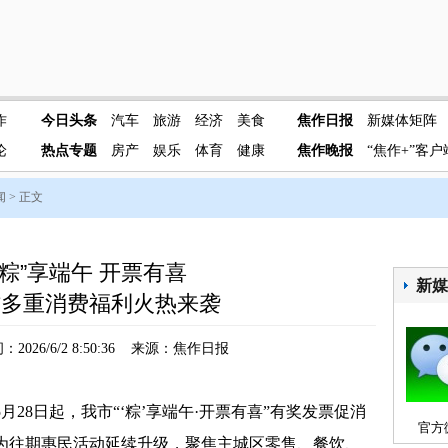
作
今日头条
汽车
旅游
经济
美食
焦作日报
新媒体矩阵
论
热点专题
房产
娱乐
体育
健康
焦作晚报
“焦作+”客户
闻
> 正文
“粽”享端午 开票有喜
新
作多重消费福利火热来袭
2026/6/2 8:50:36 来源：焦作日报
8日起，我市“‘粽’享端午·开票有喜”有奖发票促消
官方
为往期惠民活动延续升级，聚焦主城区零售、餐饮、