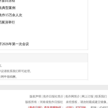
开放日活动
法典型案例
作15万余人次
蹈展演举行
2026年第一次会议
载。
异议请联系我们即可处理。
本网申领稿酬。
版权声明
|
焦作日报社简介
|
焦作网简介
|
网上订报
|
联系我们
版权所有：河南省焦作日报社 未经授权，请勿转载或建立镜像
《焦作日报》遗失声明热线：（0391）8797096
邮编：454002