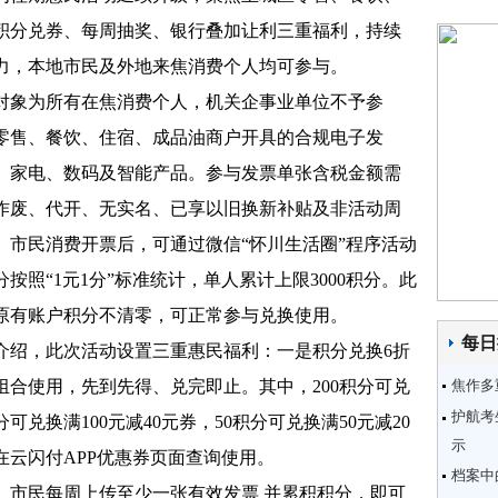
积分兑券、每周抽奖、银行叠加让利三重福利，持续
力，本地市民及外地来焦消费个人均可参与。
象为所有在焦消费个人，机关企事业单位不予参
零售、餐饮、住宿、成品油商户开具的合规电子发
、家电、数码及智能产品。参与发票单张含税金额需
、作废、代开、无实名、已享以旧换新补贴及非活动周
。市民消费开票后，可通过微信“怀川生活圈”程序活动
按照“1元1分”标准统计，单人累计上限3000积分。此
原有账户积分不清零，可正常参与兑换使用。
每日
绍，此次活动设置三重惠民福利：一是积分兑换6折
组合使用，先到先得、兑完即止。其中，200积分可兑
焦作多
护航考
积分可兑换满100元减40元券，50积分可兑换满50元减20
示
在云闪付APP优惠券页面查询使用。
档案中
民每周上传至少一张有效发票 并累积积分，即可