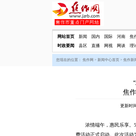
网站首页
新闻
国内
国际
河南
焦
时政要闻
县区
直播
网视
网谈
理
您现在的位置：
焦作网
>
新闻中心首页
>
焦作新
焦
更新时间：
浓情端午，惠民乐享。5月2
费活动正式启动。此次活动