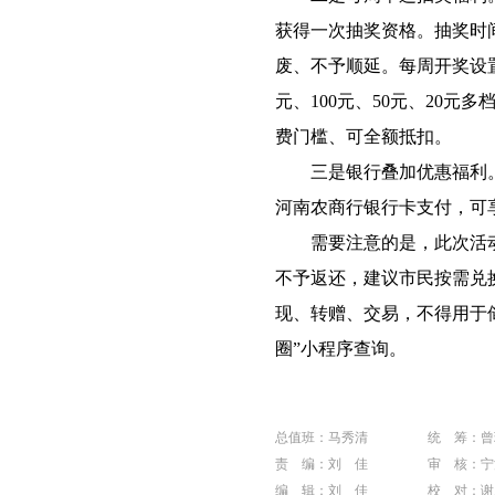
获得一次抽奖资格。抽奖时间
废、不予顺延。每周开奖设置
元、100元、50元、20
费门槛、可全额抵扣。
三是银行叠加优惠福利。
河南农商行银行卡支付，可
需要注意的是，此次活动
不予返还，建议市民按需兑
现、转赠、交易，不得用于
圈”小程序查询。
总值班：马秀清
统 筹：曾
责 编：刘 佳
审 核：宁
编 辑：刘 佳
校 对：谢