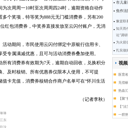
市儿童
为次周周一10时至次周周四24时，逾期资格自动作
焦作法
多个奖项，特等奖为888元无门槛消费券，另有200
豫篮联
元多档位红包消费券，中奖券直接发放至云闪付账户，无消
知天而
论”调
为火箭
活动期间，市民使用云闪付绑定中原银行信用卡、
扎实做
享受专属满减优惠，且可与活动消费券叠加使用。
所有消费券有效期为7天，逾期自动回收，兑换积分
视频
换、及时核销。所有优惠券仅限本人使用，不可提
医育相
储值卡充值，消费券核销合作商户名单可在“怀川生活
无偿献
热血
【聚“
（记者李秋）
【“法
琳琳
一腔热
江东
欣汝