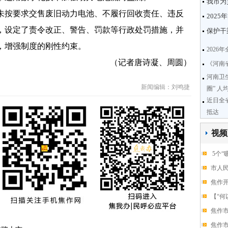
我市为
按要求交售废旧动力电池、不履行回收责任、违反
202
，设定了责令改正、警告、罚款等行政处罚措施，并
保护干
，增强制度的刚性约束。
2026
（记者唐诗凝、周圆）
《河南
河南卫
新闻编辑：刘鸣捷
圈” 
近日全
抵达
视频
5个“
市人
焦作开
【“何
焦作
焦作