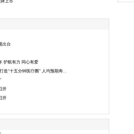
挂牌上市
规出台
 护航有力 同心有爱
打造“十五分钟医疗圈” 人均预期寿…
”
召开
召开
载。