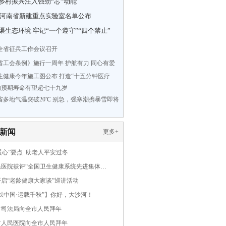
乡村振兴注入强劲“芯”动能
5年河南省新建重点实验室名单公布
渠生态环境 牢记“一个遵守”“四个禁止”
年全省征兵工作会议召开
省工会条例》施行一周年 护航有力 同心有爱
生健康今年施工图公布 打造“十五分钟医疗
人均预期寿命有望超七十九岁
省多地气温突破20℃ 别急，强寒潮携暴雪即将
新闻
更多
+
暖心”要点 助老人平安过冬
民医院获评“全国卫生健康系统先进集体…
启“老龄健康大家谈”巡讲活动
以中国·运载千秋”】你好，大沙河！
市司法局向全市人民拜年
市人民医院向全市人民拜年