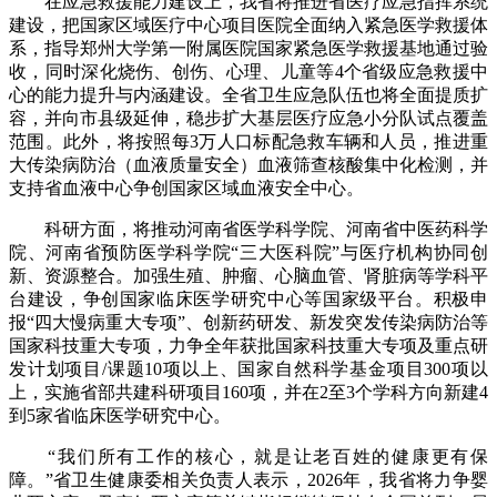
在应急救援能力建设上，我省将推进省医疗应急指挥系统
建设，把国家区域医疗中心项目医院全面纳入紧急医学救援体
系，指导郑州大学第一附属医院国家紧急医学救援基地通过验
收，同时深化烧伤、创伤、心理、儿童等4个省级应急救援中
心的能力提升与内涵建设。全省卫生应急队伍也将全面提质扩
容，并向市县级延伸，稳步扩大基层医疗应急小分队试点覆盖
范围。此外，将按照每3万人口标配急救车辆和人员，推进重
大传染病防治（血液质量安全）血液筛查核酸集中化检测，并
支持省血液中心争创国家区域血液安全中心。
科研方面，将推动河南省医学科学院、河南省中医药科学
院、河南省预防医学科学院“三大医科院”与医疗机构协同创
新、资源整合。加强生殖、肿瘤、心脑血管、肾脏病等学科平
台建设，争创国家临床医学研究中心等国家级平台。积极申
报“四大慢病重大专项”、创新药研发、新发突发传染病防治等
国家科技重大专项，力争全年获批国家科技重大专项及重点研
发计划项目/课题10项以上、国家自然科学基金项目300项以
上，实施省部共建科研项目160项，并在2至3个学科方向新建4
到5家省临床医学研究中心。
“我们所有工作的核心，就是让老百姓的健康更有保
障。”省卫生健康委相关负责人表示，2026年，我省将力争婴