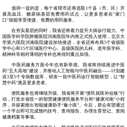
值得一提的是，每个省辖市还将选取1个县（市、区）开
展高血压、糖尿病基层免费用药试点，让更多患者在“家门
口”就能享受便捷、免费的用药服务。
在夯实基层的同时，我省还将着力提升大病诊疗能力。中
国医学科学院肿瘤医院河南医院年内将正式投入使用，北京大
学第六医院河南医院建设加快推进，全省还将布局5个省级医
学中心和15个区域医疗中心。县级医院的儿科、老年医学科、
精神科等相对薄弱的专科也将得到重点加强。
中医药服务方面今年也有新举措。我省将持续推进中医
药“五大高地”建设，并推动人工智能与中医药融合——计划建
设3至5个专病数据库，研发一批中医药诊疗智能模型，让“智
慧中药”惠及更多患者。
便民服务也将继续升级。我省将开展“便民就医补短板”行
动，打造全省统一的智慧健康便民服务平台和“健康河南”小程
序，并探索推出智能健康助手“豫小医”。今后，群众有望通过
一个平台即可完成预约挂号、查询报告、办理生育登记、查阅
健康档案等事项。