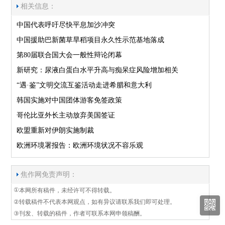
相关信息：
中国代表呼吁尽快平息加沙冲突
中国援助巴新菌草旱稻项目永久性示范基地落成
第80届联合国大会一般性辩论闭幕
新研究：尿液白蛋白水平升高与痴呆症风险增加相关
“遇·鉴”文明交流互鉴活动走进希腊和意大利
韩国实施对中国团体游客免签政策
哥伦比亚外长主动放弃美国签证
欧盟重新对伊朗实施制裁
欧洲环境署报告：欧洲环境状况不容乐观
焦作网免责声明：
①
本网所有稿件，未经许可不得转载。
②
转载稿件不代表本网观点，如有异议请联系我们即可处理。
③
刊发、转载的稿件，作者可联系本网申领稿酬。