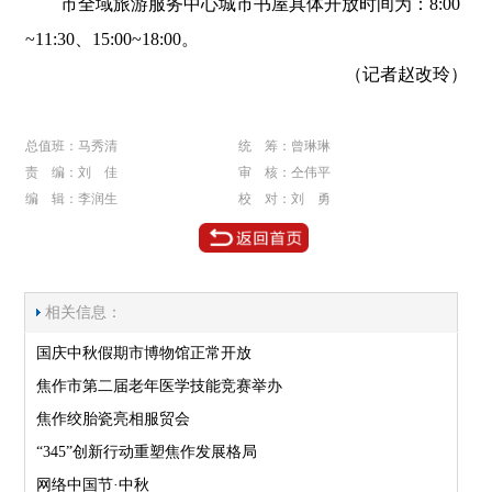
市全域旅游服务中心城市书屋具体开放时间为：8:00
~11:30、15:00~18:00。
（记者赵改玲）
总值班：马秀清
统 筹：曾琳琳
责 编：刘 佳
审 核：仝伟平
编 辑：李润生
校 对：刘 勇
相关信息：
国庆中秋假期市博物馆正常开放
焦作市第二届老年医学技能竞赛举办
焦作绞胎瓷亮相服贸会
“345”创新行动重塑焦作发展格局
网络中国节·中秋