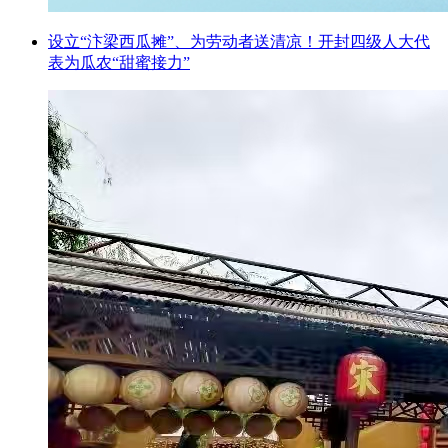
设立“汴梁西瓜摊”、为劳动者送清凉！开封四级人大代
表为瓜农“甜蜜接力”