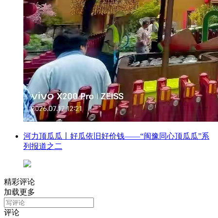
河力顶瓜瓜丨好瓜依旧好价钱——“闽豫同心顶瓜瓜”系
列报道之二
精彩评论
加载更多
评论