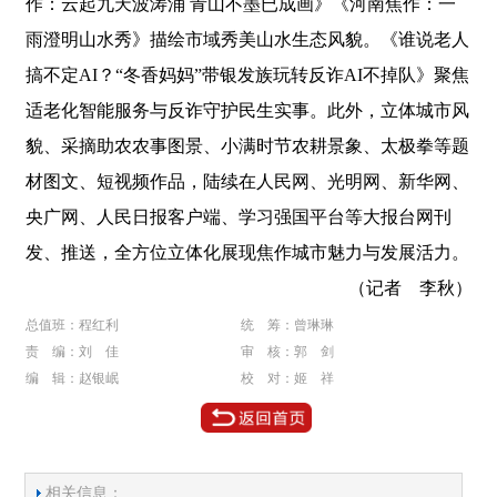
作：云起九天波涛涌 青山不墨已成画》《河南焦作：一
雨澄明山水秀》描绘市域秀美山水生态风貌。《谁说老人
搞不定AI？“冬香妈妈”带银发族玩转反诈AI不掉队》聚焦
适老化智能服务与反诈守护民生实事。此外，立体城市风
貌、采摘助农农事图景、小满时节农耕景象、太极拳等题
材图文、短视频作品，陆续在人民网、光明网、新华网、
央广网、人民日报客户端、学习强国平台等大报台网刊
发、推送，全方位立体化展现焦作城市魅力与发展活力。
（记者 李秋）
总值班：程红利
统 筹：曾琳琳
责 编：刘 佳
审 核：郭 剑
编 辑：赵银岷
校 对：姬 祥
相关信息：