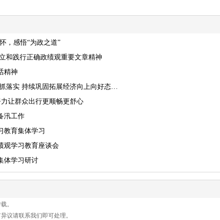
怀，感悟“为政之道”
树立和践行正确政绩观重要文章精神
话精神
抓落实 持续巩固拓展经济向上向好态…
努力让群众出行更顺畅更舒心
备汛工作
习教育集体学习
绩观学习教育座谈会
集体学习研讨
转载。
有异议请联系我们即可处理。