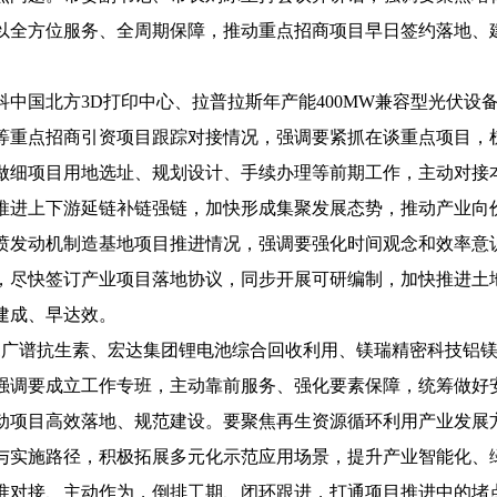
以全方位服务、全周期保障，推动重点招商项目早日签约落地、
国北方3D打印中心、拉普拉斯年产能400MW兼容型光伏设
等重点招商引资项目跟踪对接情况，强调要紧抓在谈重点项目，
做细项目用地选址、规划设计、手续办理等前期工作，主动对接
推进上下游延链补链强链，加快形成集聚发展态势，推动产业向
发动机制造基地项目推进情况，强调要强化时间观念和效率意
，尽快签订产业项目落地协议，同步开展可研编制，加快推进土
建成、早达效。
广谱抗生素、宏达集团锂电池综合回收利用、镁瑞精密科技铝镁
强调要成立工作专班，主动靠前服务、强化要素保障，统筹做好
动项目高效落地、规范建设。要聚焦再生资源循环利用产业发展
与实施路径，积极拓展多元化示范应用场景，提升产业智能化、
准对接、主动作为，倒排工期、闭环跟进，打通项目推进中的堵