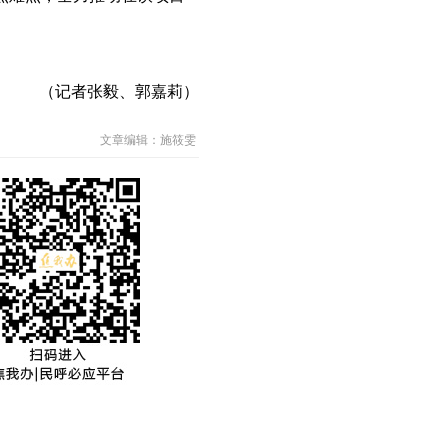
。
（记者张毅、郭嘉莉）
文章编辑：施筱雯