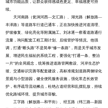
城市功能品质，让群众获得感成色更足、幸福感更可持
续。
天河南路（瓮涧河西—文汇路）、湖光路（解放路—
丰泽路）等道路车行道已通车，正在加快推进河道清理、
护坡修复、绿化亮化等附属施工。刘冰逐一察看道路通行
流量，询问配套工程工期计划、后续管护等情况。他强
调，打通“断头路”不是简单“修一条路”，而是关乎城市发
展、增进民生福祉的系统工程，要强化“打通一条、整治
一片”的全局观念，统筹推进道路管网敷设、河岸生态护
坡、交通标识完善等配套建设，高标准规划道路两侧绿化
景观与小型游园，健全便民服务设施，强化常态长效管
护，有序疏导流动摊点，杜绝占道经营和乱摆乱放，持续
优化路域环境、提升城市容貌。
工字路（解放路—和平街）、经五路（纬三路—新园