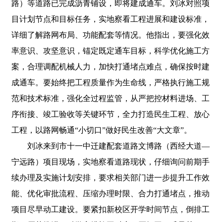
路）等道路已完成沥青铺设，即将建成通车。刘冰对照项
目计划节点和目标任务，实地察看工程进展和建设标准，
详细了解路网布局、功能配套等情况。他指出，要强化效
率意识、攻坚意识，锚定既定通车目标，科学优化施工方
案，合理调配机械人力，加快打通堵点难点，确保按时建
成通车。要始终把工程质量作为生命线，严格执行施工规
范和技术标准，强化全过程监管，从严把控材料进场、工
序衔接、竣工验收等关键环节，全力打造民生工程、放心
工程，以路网畅通“小切口”做好民生改善“大文章”。
刘冰来到市十一中迁建配套道路文博路（西经大道—
宁远路）项目现场，实地察看道路现状，仔细询问前期手
续办理及实施计划安排，要求相关部门进一步提升工作效
能、优化审批流程、压缩办理时限、合力打通堵点，推动
项目尽早动工建设。要紧扣新校区开学时间节点，倒排工