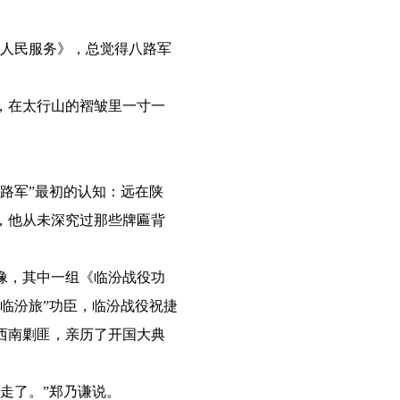
人民服务》，总觉得八路军
，在太行山的褶皱里一寸一
路军”最初的认知：远在陕
，他从未深究过那些牌匾背
像，其中一组《临汾战役功
临汾旅”功臣，临汾战役祝捷
西南剿匪，亲历了开国大典
走了。”郑乃谦说。