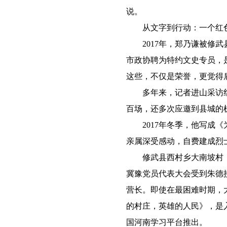
说。
从文字到行动：一个红色
2017年，郑乃谦被修武
市政协聘为特约文史专员，是
这些，不仅是荣誉，更觉得
多年来，记者进山采访红
百场，还多次应邀到县城的
2017年冬季，他写成《
亲属深受感动，自费建成烈
修武县西村乡大南坡村，19
冀豫党员代表大会受到朱德
营长。即使在最困难时期，
的村庄，英雄的人民》，是入
国河南学习平台推出。