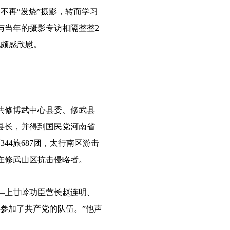
不再“发烧”摄影，转而学习
与当年的摄影专访相隔整整2
他颇感欣慰。
中共修博武中心县委、修武县
县长，并得到国民党河南省
44旅687团，太行南区游击
在修武山区抗击侵略者。
—上甘岭功臣营长赵连明、
参加了共产党的队伍。”他声