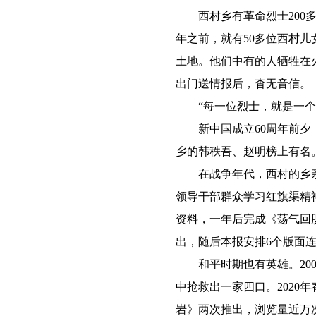
西村乡有革命烈士200多
年之前，就有50多位西村
土地。他们中有的人牺牲在
出门送情报后，杳无音信。
“每一位烈士，就是一个感
新中国成立60周年前夕，
乡的韩秩吾、赵明榜上有名
在战争年代，西村的乡亲们
领导干部群众学习红旗渠精神
资料，一年后完成《荡气回
出，随后本报安排6个版面
和平时期也有英雄。200
中抢救出一家四口。202
岩》两次推出，浏览量近万