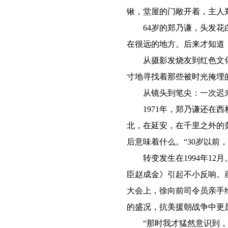
锹，堂屋的门敞开着，主人
64岁的郑乃谦，头发花白
在很远的地方。后来才知道
从摄影发烧友到红色文化的
寸地寻找着那些被时光掩埋
从镜头到笔尖：一次迟
1971年，郑乃谦还在西
北，在延安，在千里之外的
后意味着什么。“30岁以前
转变发生在1994年12
臣赵成金》引起不小反响。
大会上，徐向前司令员亲手
的盛况，抗美援朝战争中更
“那时我才猛然意识到，这