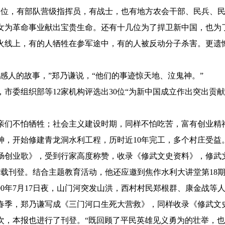
位，有部队营级指挥员，有战士，也有地方农会干部、民兵、民工
儿女为革命事业献出宝贵生命。还有十几位为了捍卫新中国，也为
火线上，有的人牺牲在参军途中，有的人被反动分子杀害。更遗
人的故事，”郑乃谦说，“他们的事迹惊天地、泣鬼神。”
市委组织部等12家机构评选出30位“为新中国成立作出突出贡献
。
不怕牺牲；社会主义建设时期，同样不怕吃苦，富有创业精神。
，开始修建青龙洞水利工程，历时近10年完工，多个村庄受益。
肠创业歌》，受到行家高度称赞，收录《修武文史资料》，修武
连载刊登。结合主题教育活动，他还应邀到焦作水利大讲堂第18
0年7月17日夜，山门河突发山洪，西村村民郑根群、康金战等
0年春季，郑乃谦写成《三门河口生死大营救》，同样收录《修武文
次，本报也进行了刊登。“既回顾了平民英雄见义勇为的壮举，也