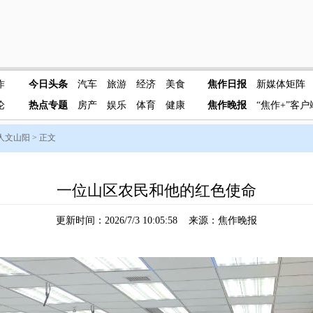
作
今日头条
汽车
旅游
经济
美食
焦作日报
新媒体矩阵
论
热点专题
房产
娱乐
体育
健康
焦作晚报
“焦作+”客户
人文山阳
> 正文
一位山区农民和他的红色使命
更新时间：2026/7/3 10:05:58 来源：焦作晚报