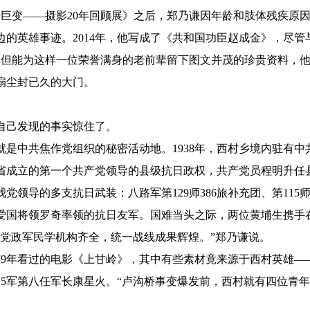
巨变——摄影20年回顾展》之后，郑乃谦因年龄和肢体残疾原因
的英雄事迹。2014年，他写成了《共和国功臣赵成金》，尽管
，但能为这样一位荣誉满身的老前辈留下图文并茂的珍贵资料，
尘封已久的大门。
己发现的事实惊住了。
就是中共焦作党组织的秘密活动地。1938年，西村乡境内驻有
省成立的第一个共产党领导的县级抗日政权，共产党员程明升任
领导的多支抗日武装：八路军第129师386旅补充团、第115师3
爱国将领罗奇率领的抗日友军。国难当头之际，两位黄埔生携手
政军民学机构齐全，统一战线成果辉煌。”郑乃谦说。
9年看过的电影《上甘岭》，其中有些素材竟来源于西村英雄—
15军第八任军长康星火。“卢沟桥事变爆发前，西村就有四位青年