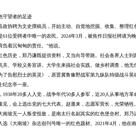
守望者的足迹
县政协聘为文史撰稿员，开始主动、自觉地挖掘、收集、整理红
61位受聘者中唯一的农民。2024年3月，被焦作日报社聘请为
肩负着沉甸甸的责任。”他说。
色历史，郑乃谦既提供资料，又当向导带路。社会各界人士到
机关、学校义务宣讲。大学生来搞社会实践、做乡村调查，他无
为了告慰烈士的英灵》，原晋冀鲁豫野战军第九纵队特级战斗英
士纪念亭一座。
38年20多人入党，战争年代50多人参军，近20人从事地方革命
接见，会上选出党的七大代表。赵遵来，志愿军营长，光荣牺牲
大南坡无一人叛变投敌，是南太行名副其实的红色堡垒村。郑乃
选《大南坡》杂志创刊号唯一的红色题材。2021年4月，他在南