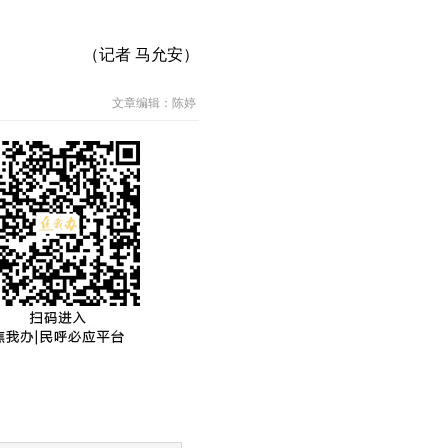
（记者 马允安）
文章编辑：陈婷