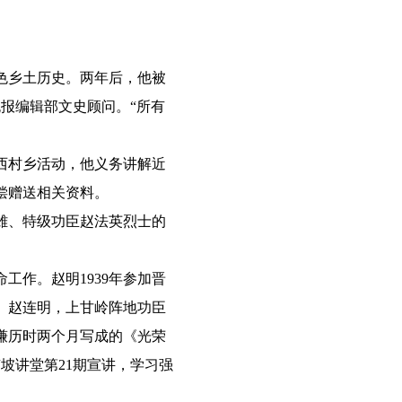
色乡土历史。两年后，他被
晚报编辑部文史顾问。“所有
西村乡活动，他义务讲解近
偿赠送相关资料。
雄、特级功臣赵法英烈士的
工作。赵明1939年参加晋
。赵连明，上甘岭阵地功臣
谦历时两个月写成的《光荣
坡讲堂第21期宣讲，学习强