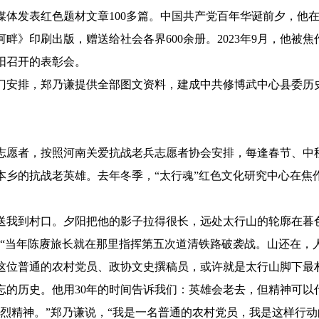
发表红色题材文章100多篇。中国共产党百年华诞前夕，他在
畔》印刷出版，赠送给社会各界600余册。2023年9月，他被
阳召开的表彰会。
门安排，郑乃谦提供全部图文资料，建成中共修博武中心县委历
愿者，按照河南关爱抗战老兵志愿者协会安排，每逢春节、中
本乡的抗战老英雄。去年冬季，“太行魂”红色文化研究中心在焦
到村口。夕阳把他的影子拉得很长，远处太行山的轮廓在暮色
，“当年陈赓旅长就在那里指挥第五次道清铁路破袭战。山还在，
位普通的农村党员、政协文史撰稿员，或许就是太行山脚下最
忘的历史。他用30年的时间告诉我们：英雄会老去，但精神可以
精神。”郑乃谦说，“我是一名普通的农村党员，我是这样行动