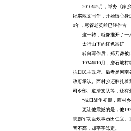
2010年5月，举办《家乡
纪实散文写作，开始留心身边
0年，尽管老英雄已经作古
这一转，就像推开了一扇
太行山下的红色富矿
转向写作后，郑乃谦被自
1934年10月，磨石坡村
抗日民主政府。后者是河南
政府承认。西村乡还驻扎着我党
司令部、道清支队等，还有
“抗日战争初期，西村乡党
更让他震撼的是，他197
志愿军功臣炊事员田仁义、
音不高，却字字笃定。