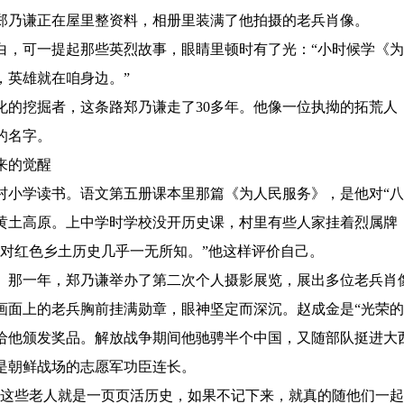
郑乃谦正在屋里整资料，相册里装满了他拍摄的老兵肖像。
，可一提起那些英烈故事，眼睛里顿时有了光：“小时候学《为
，英雄就在咱身边。”
挖掘者，这条路郑乃谦走了30多年。他像一位执拗的拓荒人
的名字。
来的觉醒
村小学读书。语文第五册课本里那篇《为人民服务》，是他对“八
黄土高原。上中学时学校没开历史课，村里有些人家挂着烈属牌
，对红色乡土历史几乎一无所知。”他这样评价自己。
月。那一年，郑乃谦举办了第二次个人摄影展览，展出多位老兵肖
画面上的老兵胸前挂满勋章，眼神坚定而深沉。赵成金是“光荣的
给他颁发奖品。解放战争期间他驰骋半个中国，又随部队挺进大
是朝鲜战场的志愿军功臣连长。
些老人就是一页页活历史，如果不记下来，就真的随他们一起