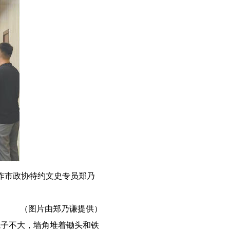
作市政协特约文史专员郑乃
（图片由郑乃谦提供）
子不大，墙角堆着锄头和铁