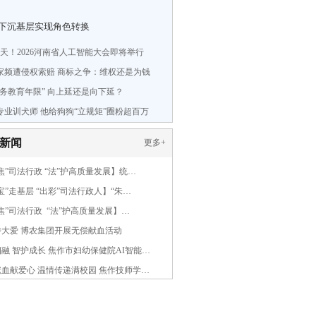
下沉基层实现角色转换
2天！2026河南省人工智能大会即将举行
家频遭侵权索赔 商标之争：维权还是为钱
义务教育年限” 向上延还是向下延？
专业训犬师 他给狗狗“立规矩”圈粉超百万
新闻
更多
+
焦”司法行政 “法”护高质量发展】统…
宝”走基层 “出彩”司法行政人】“朱…
焦”司法行政 “法”护高质量发展】…
传大爱 博农集团开展无偿献血活动
融 智护成长 焦作市妇幼保健院AI智能…
血献爱心 温情传递满校园 焦作技师学…