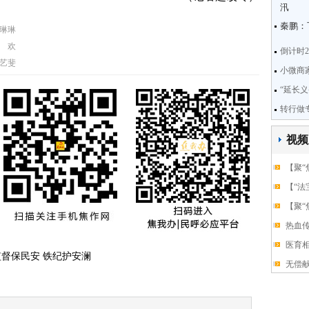
汛
秦鹏：
琳琳
 欢
倒计时
艺斐
小微商
“延长
转行做
视频
【聚“
【“法
【聚“
热血
医育相
督保民安 铁纪护安澜
无偿献