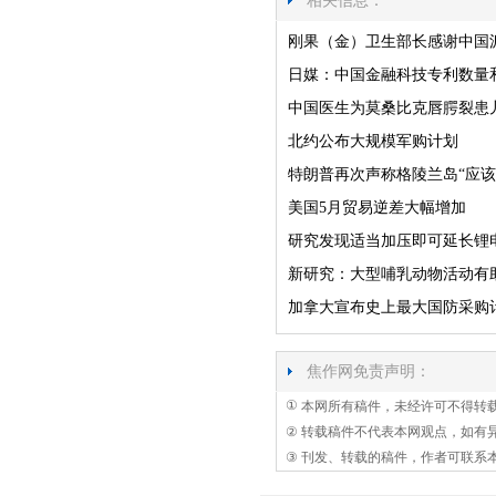
相关信息：
刚果（金）卫生部长感谢中国
日媒：中国金融科技专利数量
中国医生为莫桑比克唇腭裂患
北约公布大规模军购计划
特朗普再次声称格陵兰岛“应该
美国5月贸易逆差大幅增加
研究发现适当加压即可延长锂
新研究：大型哺乳动物活动有
加拿大宣布史上最大国防采购
焦作网免责声明：
①
本网所有稿件，未经许可不得转
②
转载稿件不代表本网观点，如有
③
刊发、转载的稿件，作者可联系