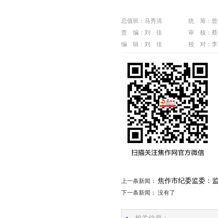
总值班：马秀清
统 筹：曾
责 编：刘 佳
审 核：蔡
编 辑：刘 佳
校 对：李
焦作市纪委监委：监
上一条新闻：
下一条新闻： 没有了