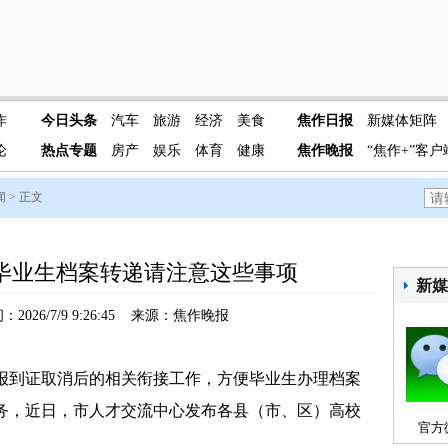
作
今日头条
汽车
旅游
经济
美食
焦作日报
新媒体矩阵
论
热点专题
房产
娱乐
体育
健康
焦作晚报
“焦作+”客户
闻
> 正文
毕业生档案转递请注意这些事项
新
2026/7/9 9:26:45 来源：焦作晚报
到证取消后的相关衔接工作，方便毕业生办理档案
务，近日，市人才交流中心发布各县（市、区）高校
官方