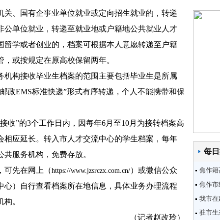
关、国有企事业单位就业或定向招生就业的，转递
非公单位就业，转递至就业地或户籍地公共就业人才
国留学或者创业的，档案可根据本人意愿转递至户籍
管，或按规定在原高校保留两年。
机构接收毕业生档案的范围主要包括毕业生是所属
邮政EMS标准快递”形式有序转递，个人不能携带和保
收”的3个工作日内，因每年6月至10月为接转档案高
会相应延长。转入市人才交流中心的学生档案，每年
每日
公共服务机构，免费存放。
可先在网上（
）或微信公众
焦作籍
https://www.jzsrczx.com.cn/
焦作市
中心）自行查看档案所在地信息，具体业务办理流程
我市在
机构。
驻市生
（记者赵改玲）