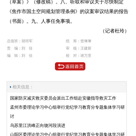
（草案）》（修改稿）。八、听取和审议关于尽快制定
《焦作市国土空间规划管理条例》的议案审议结果的报告
（书面）。九、人事任免事项。
（记者杜玲）
总值班：胡培军
统 筹：曾琳琳
责 编：刘 佳
审 核：王建新
编 辑：刘 佳
校 对：谢万里
相关信息：
国家防灾减灾救灾委员会派出工作组赴安徽指导救灾工作
孟州市委理论学习中心组举行党纪学习教育分专题集体学习研
讨
乌苏里江洪峰正向饶河段演进
山阳区委理论学习中心组举行党纪学习教育分专题集体学习研