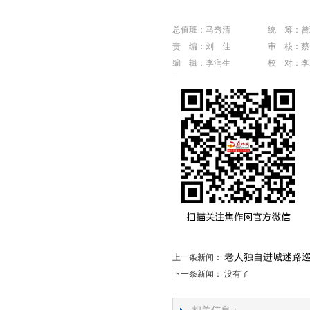
总值班：马秀清
统 筹：曾
责 编：刘 佳
审 核：蔡
编 辑：李润生
校 对：李
老人独自进城迷路
上一条新闻：
下一条新闻： 没有了