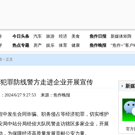
作
今日头条
汽车
旅游
经济
美食
焦作日报
新媒体矩阵
评
热点专题
房产
娱乐
体育
健康
焦作晚报
“焦作+”客户
闻
> 正文
济犯罪防线警方走进企业开展宣传
新
2024/6/27 9:27:53 来源：焦作晚报
中发生合同诈骗、职务侵占等经济犯罪，切实维护
安局中站分局经侦大队民警走访辖区多家企业，开展
官方
动，为保障经济高质量发展贡献公安力量。