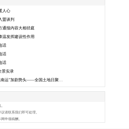
暖人心
入盟谈判
方通报内容大相径庭
降温发挥建设性作用
电话
电话
电话
全景实录
北粮南运”加剧势头——全国土地日聚…
载。
异议请联系我们即可处理。
本网申领稿酬。