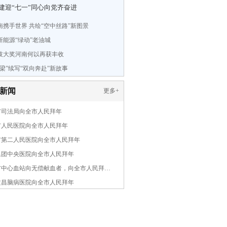
建迎“七一”同心向党齐奋进
南携手世界 共绘“空中丝路”新图景
新能源“绿动”老油城
技大奖河南何以再获丰收
梁”续写“双向奔赴”新故事
新闻
更多
+
市司法局向全市人民拜年
市人民医院向全市人民拜年
市第二人民医院向全市人民拜年
集团中央医院向全市人民拜年
市中心血站向无偿献血者，向全市人民拜…
文昌脑病医院向全市人民拜年