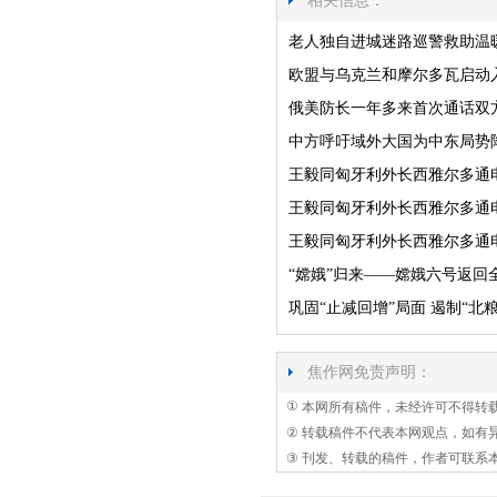
相关信息：
老人独自进城迷路巡警救助温
欧盟与乌克兰和摩尔多瓦启动
俄美防长一年多来首次通话双
中方呼吁域外大国为中东局势
王毅同匈牙利外长西雅尔多通
王毅同匈牙利外长西雅尔多通
王毅同匈牙利外长西雅尔多通
“嫦娥”归来——嫦娥六号返回
巩固“止减回增”局面 遏制“
焦作网免责声明：
①
本网所有稿件，未经许可不得转
②
转载稿件不代表本网观点，如有
③
刊发、转载的稿件，作者可联系