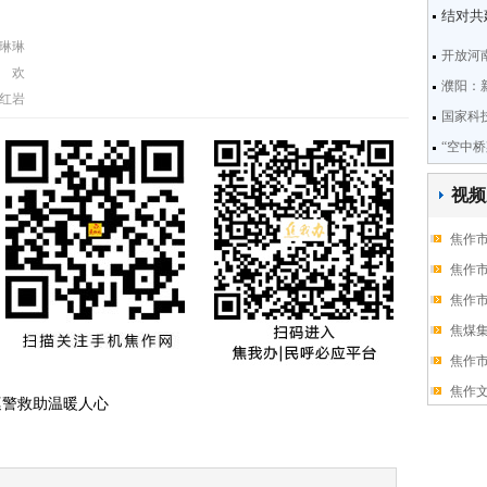
结对共
琳琳
开放河
 欢
濮阳：
红岩
国家科
“空中桥
视频
焦作
焦作
焦作
焦煤
焦作
焦作
巡警救助温暖人心