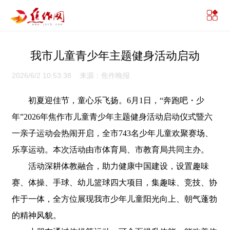
我市儿童青少年主题健身活动启动
2026/6/2 10:53:38 来源：焦作晚报
初夏迎佳节，童心乐飞扬。6月1日，“奔跑吧・少
年”2026年焦作市儿童青少年主题健身活动启动仪式暨六
一亲子运动会热闹开启，全市743名少年儿童欢聚赛场、
乐享运动。本次活动由市体育局、市教育局共同主办。
活动深耕体教融合，助力健康中国建设，设置趣味
赛、体操、手球、幼儿篮球四大项目，集趣味、竞技、协
作于一体，全方位展现我市少年儿童阳光向上、朝气蓬勃
的精神风貌。