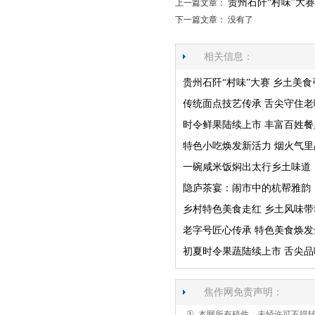
贵州石阡“村味”大
上一篇文章：
下一篇文章： 没有了
相关信息：
贵州石阡“村味”大赛 乡土美食
传统面点技艺传承 舌尖守住老
时令鲜果陆续上市 丰富百姓餐
特色小吃焕发新活力 烟火气
一碗咸米饭焖出太行乡土味道
隐庐茶宴：闹市中的杭帮雅韵
乡村特色美食走红 乡土风味
老字号匠心传承 特色美食焕发
初夏时令果蔬陆续上市 舌尖
焦作网免责声明：
①
本网所有稿件，未经许可不得