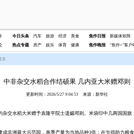
作
今日头条
汽车
旅游
经济
美食
焦作日报
新媒体矩阵
论
热点专题
房产
娱乐
体育
健康
焦作晚报
“焦作+”客户
 正文
中非杂交水稻合作结硕果 几内亚大米赠邓则
更新时间：2026/5/27 9:04:53 来源：新华社
杂交水稻大米赠予袁隆平院士遗孀邓则。米袋印中几两国国旗
非洲最大示范园，单季产量为当地品种3倍；在乍得助力粮食