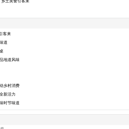
赛 乡土美食引客来
引客来
味道
桌
里品地道风味
带动乡村消费
全新活力
品味时节味道
转载。