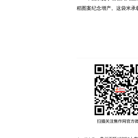
稻图案纪念增产。这袋米承