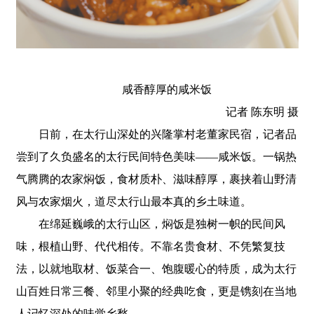
咸香醇厚的咸米饭
记者 陈东明 摄
日前，在太行山深处的兴隆掌村老董家民宿，记者品
尝到了久负盛名的太行民间特色美味——咸米饭。一锅热
气腾腾的农家焖饭，食材质朴、滋味醇厚，裹挟着山野清
风与农家烟火，道尽太行山最本真的乡土味道。
在绵延巍峨的太行山区，焖饭是独树一帜的民间风
味，根植山野、代代相传。不靠名贵食材、不凭繁复技
法，以就地取材、饭菜合一、饱腹暖心的特质，成为太行
山百姓日常三餐、邻里小聚的经典吃食，更是镌刻在当地
人记忆深处的味觉乡愁。