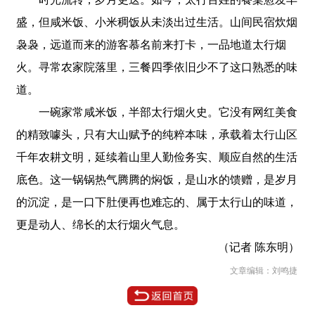
盛，但咸米饭、小米稠饭从未淡出过生活。山间民宿炊烟
袅袅，远道而来的游客慕名前来打卡，一品地道太行烟
火。寻常农家院落里，三餐四季依旧少不了这口熟悉的味
道。
一碗家常咸米饭，半部太行烟火史。它没有网红美食
的精致噱头，只有大山赋予的纯粹本味，承载着太行山区
千年农耕文明，延续着山里人勤俭务实、顺应自然的生活
底色。这一锅锅热气腾腾的焖饭，是山水的馈赠，是岁月
的沉淀，是一口下肚便再也难忘的、属于太行山的味道，
更是动人、绵长的太行烟火气息。
（记者 陈东明）
文章编辑：刘鸣捷