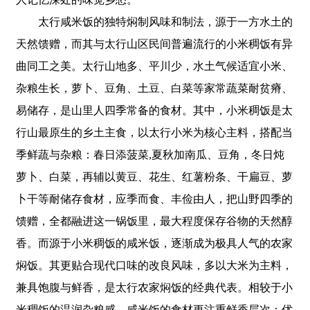
太行咸米饭的独特焖制风味和制法，源于一方水土的
天然馈赠，而其与太行山区民间普遍流行的小米稠饭有异
曲同工之美。太行山地多、平川少，水土气候适宜小米、
杂粮生长，萝卜、豆角、土豆、白菜等家常蔬菜耐贫瘠、
易储存，是山里人四季常备的食材。其中，小米稠饭是太
行山最原生的乡土主食，以太行小米为核心主料，搭配当
季鲜蔬与杂粮：春日添菠菜,夏秋加南瓜、豆角，冬日炖
萝卜、白菜，再辅以黄豆、花生、红薯粉条、干扁豆、萝
卜干等耐储存食材，应季而食、丰俭由人，把山野四季的
馈赠，全都融进这一锅饭里，最大程度保存谷物的天然醇
香。而源于小米稠饭的咸米饭，逐渐成为极具人气的农家
焖饭。其更贴合现代口味的改良风味，多以大米为主料，
兼具饱腹与鲜香，是太行农家焖饭的经典代表。相较于小
米稠饭的温润杂粮感，咸米饭的食材更注重鲜香层次：优