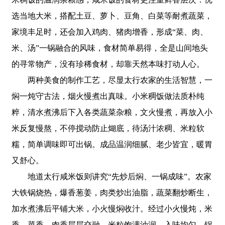
选当地大米，搭配土豆、萝卜、豆角、白菜等耐煮蔬菜，
家境丰足时，还会加入鸡肉、猪肉增香，形成“菜、肉、
米、汤”一锅融合的风味，食材简单易得，全是山间地头
的寻常物产，没有珍稀食材，却靠天然本味打动人心。
两种美食的制作工艺，尽显太行农家的生活智慧，一
焖一炖守古法，烟火慢煮出真味。小米稠饭做法质朴纯
粹，清水煮沸后下入各类蔬菜杂粮，文火慢煮，再放入小
米反复慢熬，不停搅动防止煳底，待汤汁浓稠、米粒软
糯，简单调味即可出锅。成品温润细腻、老少皆宜，暖胃
又舒心。
地道太行咸米饭则讲究“先炒后焖、一锅成味”。农家
大铁锅烧热，爆香葱姜，肉类炒出油脂，蔬菜翻炒断生，
加水煮沸后平铺大米，小火慢焖收汁。经过小火慢炖，米
香、菜香、肉香层层交融，米粒饱满油润、入味均匀，锅