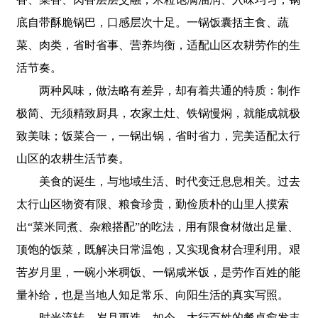
底自带酥脆锅巴，口感层次十足。一锅饭囊括主食、蔬
菜、肉类，省时省事、营养均衡，适配山区农耕劳作的生
活节奏。
两种风味，做法略有差异，却有着共通的特质：制作
极简、无须精致厨具，农家土灶、铁锅慢焖，就能成就极
致美味；饭菜合一，一锅出锅，省时省力，完美适配太行
山区的农耕生活节奏。
美食的诞生，与地域生活、时代变迁息息相关。过去
太行山区物资有限、粮食珍贵，勤俭质朴的山里人摸索
出“菜米同煮、杂粮搭配”的吃法，用有限食材做出足量、
顶饱的饭菜，既解决日常温饱，又实现食材合理利用。艰
苦岁月里，一碗小米稠饭、一锅咸米饭，是劳作百姓的能
量补给，也是当地人知足常乐、向阳生活的真实写照。
时光流转，岁月更迭。如今，太行百姓的餐桌愈发丰