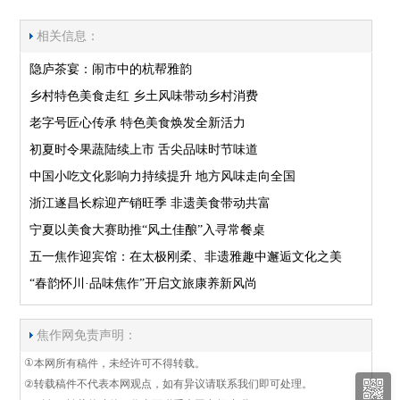
相关信息：
隐庐茶宴：闹市中的杭帮雅韵
乡村特色美食走红 乡土风味带动乡村消费
老字号匠心传承 特色美食焕发全新活力
初夏时令果蔬陆续上市 舌尖品味时节味道
中国小吃文化影响力持续提升 地方风味走向全国
浙江遂昌长粽迎产销旺季 非遗美食带动共富
宁夏以美食大赛助推“风土佳酿”入寻常餐桌
五一焦作迎宾馆：在太极刚柔、非遗雅趣中邂逅文化之美
“春韵怀川·品味焦作”开启文旅康养新风尚
焦作网免责声明：
①
本网所有稿件，未经许可不得转载。
②
转载稿件不代表本网观点，如有异议请联系我们即可处理。