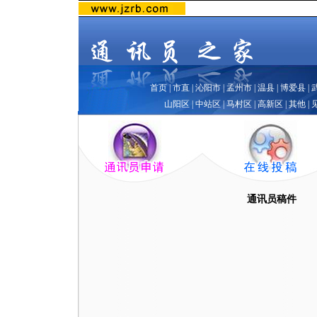
首页
|
市直
|
沁阳市
|
孟州市
|
温县
|
博爱县
|
山阳区
|
中站区
|
马村区
|
高新区
|
其他
|
通讯员稿件