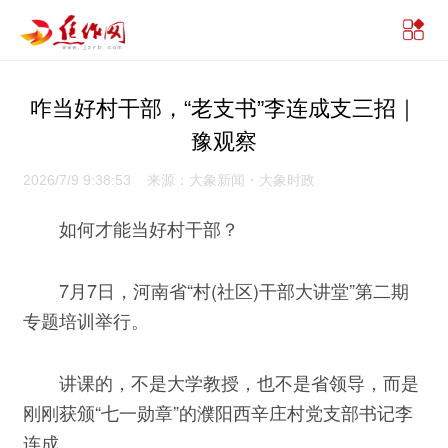
咋当好村干部，“老支书”李连成支三招｜
豫观察
2026/7/9 9:38:53 来源：大象新闻・大象时政
如何才能当好村干部？
7月7日，河南省“村(社区)干部大讲堂”第二期
专题培训举行。
讲课的，不是大学教授，也不是省领导，而是
刚刚获颁“七一勋章”的濮阳西辛庄村党支部书记李
连成。