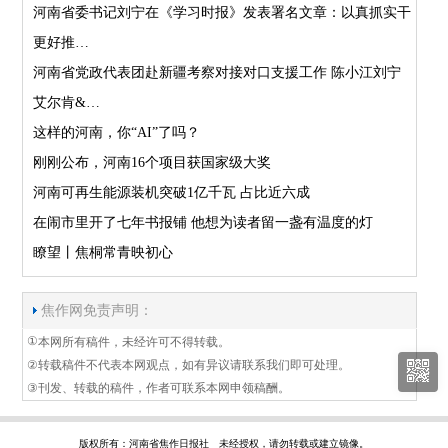
河南省委书记刘宁在《学习时报》发表署名文章：以真抓实干
更好推…
河南省党政代表团赴新疆考察对接对口支援工作 陈小江刘宁
艾尔肯&…
这样的河南，你“AI”了吗？
刚刚公布，河南16个项目获国家级大奖
河南可再生能源装机突破1亿千瓦 占比近六成
在闹市里开了七年书报铺 他想为读者留一盏有温度的灯
瞭望丨焦桐常青映初心
焦作网免责声明：
①
本网所有稿件，未经许可不得转载。
②
转载稿件不代表本网观点，如有异议请联系我们即可处理。
③
刊发、转载的稿件，作者可联系本网申领稿酬。
版权所有：河南省焦作日报社 未经授权，请勿转载或建立镜像。