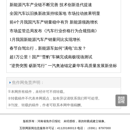
新能源汽车产业链不断完善 技术创新迭代提速
全国汽车以旧换新政策持续落地 市场拉动效果明显
前4个月我国汽车产销量稳中有升 新能源领跑增长
市场监管总局发布《汽车行业价格行为合规指南》
1月我国新能源汽车产销量同比实现增长
春节自驾出行，新能源车如何“满电”出发？
超1万公里！国产“雪豹”车辆完成南极现场测试
“逆势突围 砺新笃行” 一汽奥迪锚定豪华车高质量发展新坐标
焦作网免责声明：
①
本网所有稿件，未经许可不得转载。
②
转载稿件不代表本网观点，如有异议请联系我们即可处理。
③
刊发、转载的稿件，作者可联系本网申领稿酬。
版权所有：河南省焦作日报社 未经授权，请勿转载或建立镜像。
互联网新闻信息服务许可证：41120180013 电话：（0391）8797000