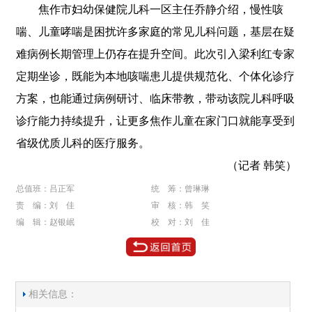
焦作市妇幼保健院儿科一区主任乔静介绍，慢性咳
喘、儿童哮喘是困扰许多家庭的常见儿科问题，基层在疑
难病例长期管理上仍存在提升空间。此次引入梁利红专家
定期坐诊，既能为本地咳喘患儿提供规范化、个体化诊疗
方案，也能通过病例研讨、临床带教，带动该院儿科呼吸
诊疗能力持续提升，让更多焦作儿童在家门口就能享受到
省级优质儿科的医疗服务。
（记者 韩笑）
总值班：吕正军
统 筹：曾琳琳
责 编：刘 佳
审 核：韩 笑
编 辑：赵银岷
校 对：刘 佳
相关信息：