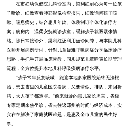
在市妇幼保健院儿科诊室内，梁利红耐心为每一位孩
子听诊、细致查看肺部影像检查报告，细致询问孩子咳
嗽、喘息病史，结合患儿年龄、体质制订个体化诊疗方
案；病房内，温柔安抚就诊孩童，缓解孩子就医紧张情
绪。除日常接诊外，梁利红还利用坐诊间隙，与本院儿科
医师开展病例研讨，针对儿童疑难呼吸病症分享临床诊疗
思路，手把手开展临床带教，同步规范儿童哮喘长期管理
流程，全方位提升本地儿科呼吸疾病诊疗水平。
“孩子常年反复咳嗽，跑遍本地多家医院始终无法根
治，想去省里的儿童医院看病，又要请假、排队，来回折
腾，大人孩子都遭罪。”前来就诊的患儿家长坦言，省级
专家定期来焦坐诊，省去往返郑州的时间与经济成本，实
实在在解决了家庭就医难题，是惠及全市儿童的民生好
事。