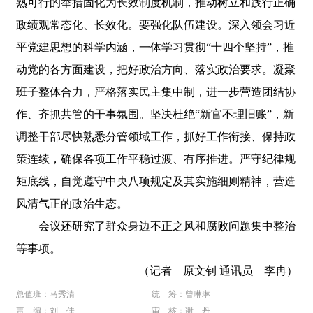
熟可行的举措固化为长效制度机制，推动树立和践行正确
政绩观常态化、长效化。要强化队伍建设。深入领会习近
平党建思想的科学内涵，一体学习贯彻“十四个坚持”，推
动党的各方面建设，把好政治方向、落实政治要求。凝聚
班子整体合力，严格落实民主集中制，进一步营造团结协
作、齐抓共管的干事氛围。坚决杜绝“新官不理旧账”，新
调整干部尽快熟悉分管领域工作，抓好工作衔接、保持政
策连续，确保各项工作平稳过渡、有序推进。严守纪律规
矩底线，自觉遵守中央八项规定及其实施细则精神，营造
风清气正的政治生态。
会议还研究了群众身边不正之风和腐败问题集中整治
等事项。
（记者 原文钊 通讯员 李冉）
总值班：马秀清
统 筹：曾琳琳
责 编：刘 佳
审 核：谢 丹