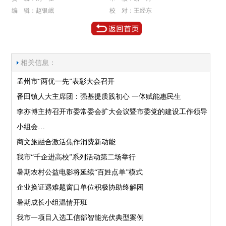
编 辑：赵银岷
校 对：王经东
相关信息：
孟州市“两优一先”表彰大会召开
番田镇人大主席团：强基提质践初心 一体赋能惠民生
李亦博主持召开市委常委会扩大会议暨市委党的建设工作领导
小组会…
商文旅融合激活焦作消费新动能
我市“千企进高校”系列活动第二场举行
暑期农村公益电影将延续“百姓点单”模式
企业换证遇难题窗口单位积极协助终解困
暑期成长小组温情开班
我市一项目入选工信部智能光伏典型案例