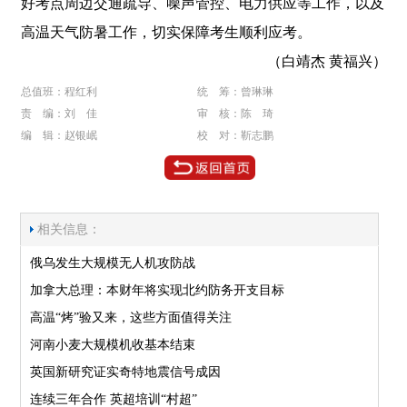
好考点周边交通疏导、噪声管控、电力供应等工作，以及
高温天气防暑工作，切实保障考生顺利应考。
（白靖杰 黄福兴）
总值班：程红利
统 筹：曾琳琳
责 编：刘 佳
审 核：陈 琦
编 辑：赵银岷
校 对：靳志鹏
相关信息：
俄乌发生大规模无人机攻防战
加拿大总理：本财年将实现北约防务开支目标
高温“烤”验又来，这些方面值得关注
河南小麦大规模机收基本结束
英国新研究证实奇特地震信号成因
连续三年合作 英超培训“村超”