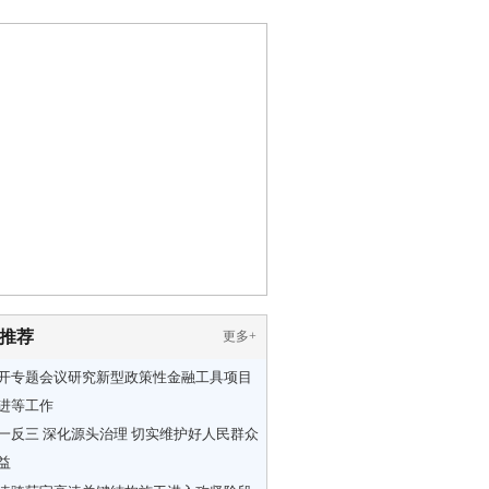
推荐
更多
+
开专题会议研究新型政策性金融工具项目
进等工作
一反三 深化源头治理 切实维护好人民群众
益