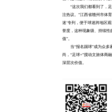
“这次我们都看到了，足
注热议。”江西省赣州市体
迷’专列，便于球迷跨地区
誉度，这种现象级、持续性
值”。
当“报名踢球”成为众多家
尚，“足球+”搅动文旅体商
深层次价值。