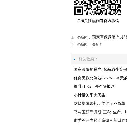
国家医保局曝光5起
上一条新闻：
下一条新闻： 没有了
相关信息：
国家医保局曝光5起骗取生育
优良天数比例达87.2%！今天
提升210%，是个啥概念
小计量关乎大民生
这场集体婚礼，简约而不简单
马村区领导调研“三秋”生产、
市委召开专题会议研究新型政