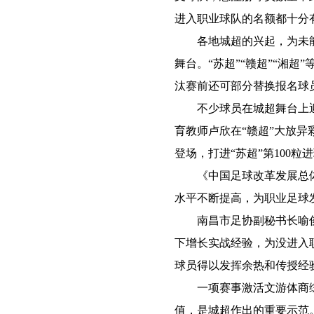
进入职业球队的名额都十分
各地城超的兴起，为未能
舞台。“苏超”“赣超”“湘
汰赛前还可部分替换报名球
不少球员在城超舞台上迎
育教师卢欣在“赣超”大放异
登场，打进“苏超”第100粒
《中国足球改革发展总体
水平不断提高，为职业足球
南昌市足协副秘书长喻俊
下增长实战经验，为没进入
球员得以发挥余热和传授经
一项赛事激活文游体商综
值，是城超作出的重要示范