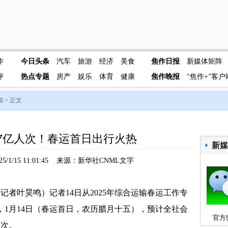
作
今日头条
汽车
旅游
经济
美食
焦作日报
新媒体矩阵
评
热点专题
房产
娱乐
体育
健康
焦作晚报
“焦作+”客户
闻
> 正文
.7亿人次！春运首日出行火热
新
5/1/15 11:01:45 来源：新华社CNML文字
者叶昊鸣）记者14日从2025年综合运输春运工作专
，1月14日（春运首日，农历腊月十五），预计全社会
官方
人次。