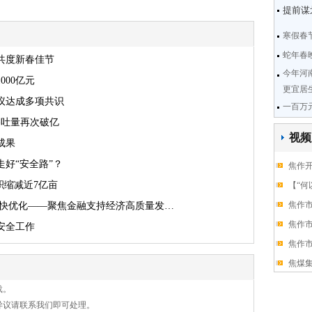
提前谋
寒假春
蛇年春
共度新春佳节
今年河
000亿元
更宜居
议达成多项共识
一百万
吞吐量再次破亿
视频
成果
好“安全路”？
焦作开
积缩减近7亿亩
【“何
焦作
加快优化——聚焦金融支持经济高质量发…
焦作
安全工作
焦作
焦煤
载。
异议请联系我们即可处理。