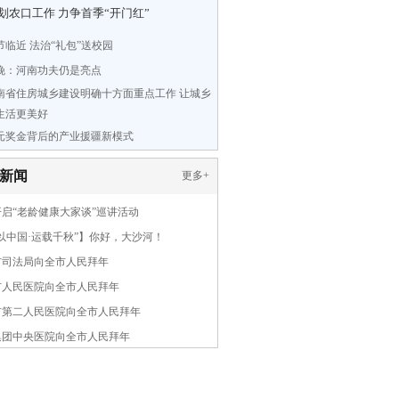
划农口工作 力争首季“开门红”
节临近 法治“礼包”送校园
晚：河南功夫仍是亮点
南省住房城乡建设明确十方面重点工作 让城乡
生活更美好
元奖金背后的产业援疆新模式
新闻
更多
+
启“老龄健康大家谈”巡讲活动
以中国·运载千秋”】你好，大沙河！
市司法局向全市人民拜年
市人民医院向全市人民拜年
市第二人民医院向全市人民拜年
集团中央医院向全市人民拜年