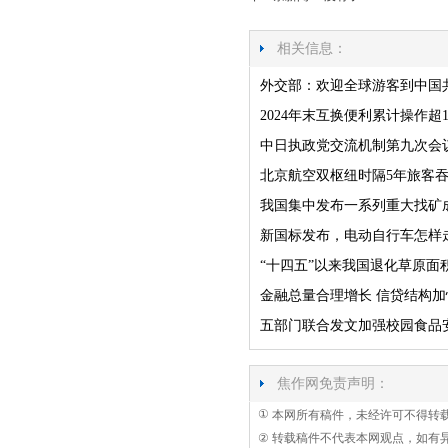
相关信息：
外交部：欢迎全球游客到中国
2024年末互换便利累计操作超1
中日执政党交流机制第九次会
北京航空双枢纽时隔5年旅客
我国集中发布一系列重大找矿
新国标发布，电动自行车怎样走
“十四五”以来我国退化草原面
金融总量合理增长 信贷结构
五部门联合发文加强校园食品
焦作网免责声明：
①
本网所有稿件，未经许可不得转
②
转载稿件不代表本网观点，如有