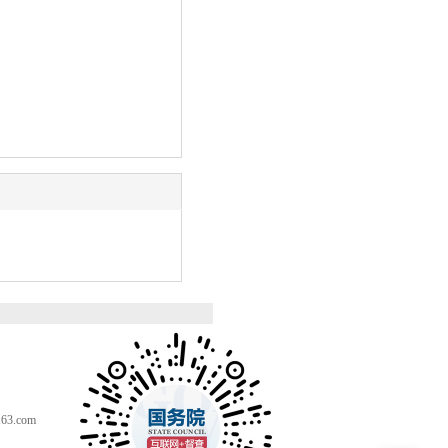
。
3.com