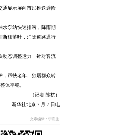
交通显示屏向市民推送避险
抽水泵站快速排涝，降雨期
理断枝落叶，消除道路通行
铁动态调整运力，针对客流
护，帮扶老年、独居群众转
行整体平稳。
（记者 陈杭）
新华社北京 7 月 7 日电
文章编辑：李润生