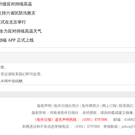
升级应对持续高温
金支持六省区防汛救灾
仪式在北京举行
 全力应对持续高温天气
 APP 正式上线
转载。
有异议请联系我们即可处理。
系本网申领稿酬。
版权声明
|
焦作日报社简介
|
焦作网简介
|
网上订报
|
联系我们
版权所有：河南省焦作日报社 未经授权，请勿转载或建立镜像
《焦作日报》遗失声明热线：（0391）8797096
邮编：454002
本网违法和不良信息举报电话：（0391）8797000 举报邮箱：jzrbcn@16