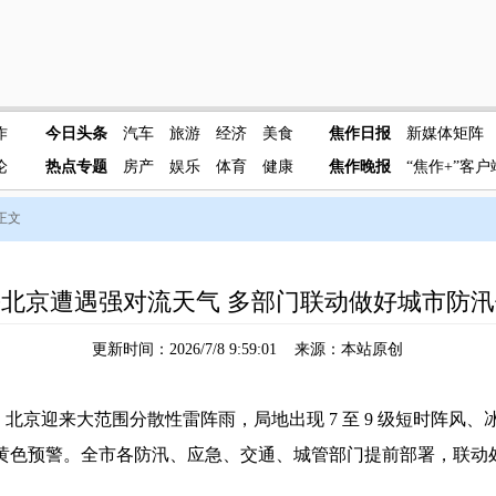
作
今日头条
汽车
旅游
经济
美食
焦作日报
新媒体矩阵
论
热点专题
房产
娱乐
体育
健康
焦作晚报
“焦作+”客户
 正文
北京遭遇强对流天气 多部门联动做好城市防
更新时间：2026/7/8 9:59:01 来源：本站原创
京迎来大范围分散性雷阵雨，局地出现 7 至 9 级短时阵风、冰
黄色预警。全市各防汛、应急、交通、城管部门提前部署，联动