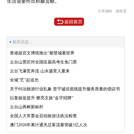
生活需要作出积极贡献。
文章编辑：施筱雯
相关信息：
香港故宫文博馆推出“紫禁城看世界
云台山景区对全国应届高考生免门票
云台飞瀑竞奔流 山水盛景入夏来
全城“艺”起追光
关于纠治旅游行业乱象 坚守诚信底线提升服务质量的倡议书
以复核促提升 擦亮文旅“金字招牌”
云台山再树新标杆
全国人大常委会启动旅游法执法检查
澳门2026年累计通关总客流量突破1亿人次