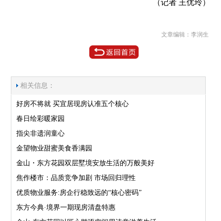
（记者 王优玲）
文章编辑：李润生
相关信息：
好房不将就 买宜居现房认准五个核心
春日绘彩暖家园
指尖非遗润童心
金望物业甜蜜美食香满园
金山・东方花园双层墅境安放生活的万般美好
焦作楼市：品质竞争加剧 市场回归理性
优质物业服务:房企行稳致远的“核心密码”
东方今典·境界一期现房清盘特惠