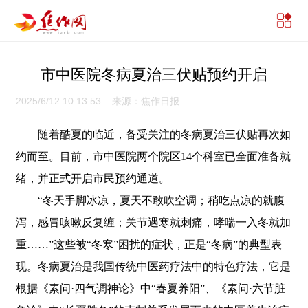
市中医院冬病夏治三伏贴预约开启
2025/6/12 10:13:53 来源：焦作日报
随着酷夏的临近，备受关注的冬病夏治三伏贴再次如
约而至。目前，市中医院两个院区14个科室已全面准备就
绪，并正式开启市民预约通道。
“冬天手脚冰凉，夏天不敢吹空调；稍吃点凉的就腹
泻，感冒咳嗽反复缠；关节遇寒就刺痛，哮喘一入冬就加
重……”这些被“冬寒”困扰的症状，正是“冬病”的典型表
现。冬病夏治是我国传统中医药疗法中的特色疗法，它是
根据《素问·四气调神论》中“春夏养阳”、《素问·六节脏