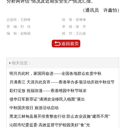
分析两评估”情况及近期安全生产情况汇报。
（通讯员 许鑫怡）
总值班：王静锋
统 筹：曾琳琳
责 编：刘 佳
审 核：谢 丹
编 辑：赵银岷
校 对：王以振
相关信息：
明月共此时，家国同奋进——全国各地群众欢度中秋
月满香江 天涯共此良宵——香港举办多项活动庆祝中秋佳节
彩灯绽放 祝福弥漫——香港维园中秋节味浓
侵华日军新罪证“满洲农业移民入植图”展出
中秋国庆假日 旅游活动启动
黑龙江林甸县展开排查整改行动 防止农业设施“建而不用”
沁阳市纪委监委:高效监督守护校园美好“食”光