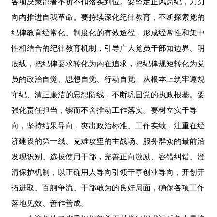
各项决策部署不折不扣落实到位。要坚定正风肃纪，刀刃
向内推进自我革命。要持续深化纪律教育，不断探索党的
纪律教育经常化、制度化的有效途径，形成经常性和集中
性相结合的纪律教育机制，引导广大党员干部知边界、明
底线，把纪律要求转化为内在追求，把纪律规矩转化为党
员的政治自觉、思想自觉、行动自觉，从根本上筑牢遵规
守纪、清正廉洁的思想防线，不断巩固党的执政根基。要
强化责任担当，锲而不舍推动工作落实。要树立实干导
向，坚持结果导向，突出政治标准、工作实绩，注重在经
济建设的第一线、克难攻坚的主战场、服务群众的最前沿
发现识别、选拔使用干部，完善正向激励、容错纠错、澄
清保护机制，以正确用人导向引领干事创业导向，开创开
拓进取、百舸争流、干部敢为的良好局面，确保各项工作
落地见效、善作善成。