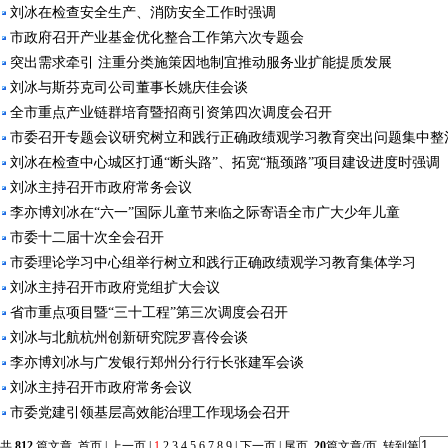
刘冰在检查安全生产、消防安全工作时强调
市政府召开产业基金优化整合工作第六次专题会
突出需求牵引 注重分类施策因地制宜推动服务业扩能提质发展
刘冰与斯芬克司公司董事长姚庆佳会谈
全市重点产业链群培育暨招商引资第四次调度会召开
市委召开专题会议研究树立和践行正确政绩观学习教育突出问题集中整
刘冰在检查中心城区打通“断头路”、拓宽“瓶颈路”项目建设进度时强调
刘冰主持召开市政府常务会议
李亦博刘冰在“六一”国际儿童节来临之际寄语全市广大少年儿童
市委十二届十次全会召开
市委理论学习中心组举行树立和践行正确政绩观学习教育集体学习
刘冰主持召开市政府党组扩大会议
省市重点项目暨“三十工程”第三次调度会召开
刘冰与北航杭州创新研究院罗喜伶会谈
李亦博刘冰与广发银行郑州分行行长张建军会谈
刘冰主持召开市政府常务会议
市委党建引领基层高效能治理工作现场会召开
共
812
篇文章 首页 | 上一页 |
1
2
3
4
5
6
7
8
9
|
下一页
|
尾页
20
篇文章/页 转到第