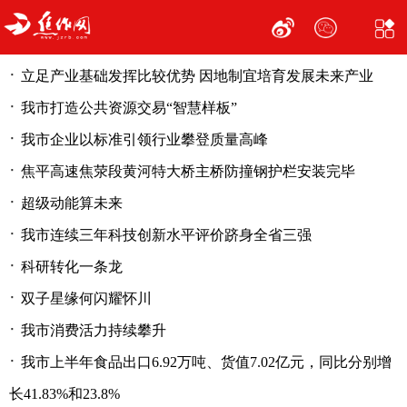
·
立足产业基础发挥比较优势 因地制宜培育发展未来产业
·
我市打造公共资源交易“智慧样板”
·
我市企业以标准引领行业攀登质量高峰
·
焦平高速焦荥段黄河特大桥主桥防撞钢护栏安装完毕
·
超级动能算未来
·
我市连续三年科技创新水平评价跻身全省三强
·
科研转化一条龙
·
双子星缘何闪耀怀川
·
我市消费活力持续攀升
·
我市上半年食品出口6.92万吨、货值7.02亿元，同比分别增
长41.83%和23.8%