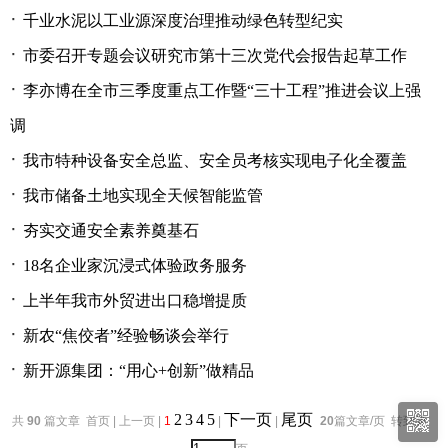
·
千业水泥以工业源深度治理推动绿色转型纪实
·
市委召开专题会议研究市第十三次党代会报告起草工作
·
李亦博在全市三季度重点工作暨“三十工程”推进会议上强
调
·
我市特种设备安全总监、安全员考核实现电子化全覆盖
·
我市储备土地实现全天候智能监管
·
夯实交通安全素养奠基石
·
18名企业家沉浸式体验政务服务
·
上半年我市外贸进出口稳增提质
·
新农“焦佼者”经验畅谈会举行
·
新开源集团：“用心+创新”做精品
2
3
4
5
下一页
尾页
共
90
篇文章 首页 | 上一页 |
1
|
|
20
篇文章/页 转到第