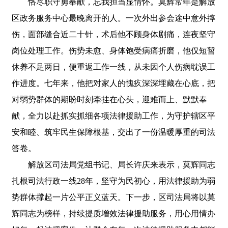
恪尽职守勇奉献，忘我担当显情怀。莫辉常年是解放
区政务服务中心最晚离开的人。一次外出参会途中意外摔
伤，面部缝合近二十针，术后他不顾身体剧痛，连夜坚守
岗位处理工作。伤势未愈、身体饱受病痛折磨，他仅短暂
休养不足两日，便重返工作一线，从未因个人伤病耽误工
作进度。七年来，他把对家人的愧疚深深埋藏在心底，把
对弱势群体的期盼时刻牵挂在心头，迎难而上、默默奉
献，全力以赴抓实抓细各项法律援助工作，为守护辖区平
安和睦、筑牢民生保障根基，交出了一份温暖厚重的司法
答卷。
解放区司法局党组书记、局长许庆来表示，莫辉同志
扎根司法行政一线28年，坚守为民初心，用法律援助为弱
势群体撑起一片公平正义蓝天。下一步，区司法局将以莫
辉同志为榜样，持续提质增效法律援助服务，用心用情办