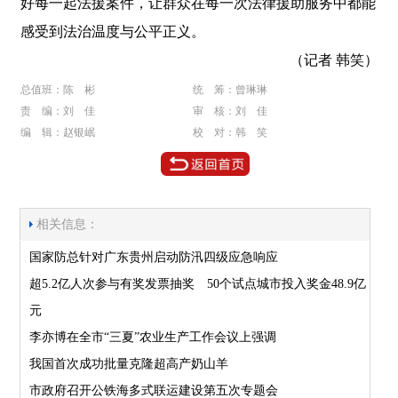
好每一起法援案件，让群众在每一次法律援助服务中都能
感受到法治温度与公平正义。
（记者 韩笑）
总值班：陈 彬
统 筹：曾琳琳
责 编：刘 佳
审 核：刘 佳
编 辑：赵银岷
校 对：韩 笑
相关信息：
国家防总针对广东贵州启动防汛四级应急响应
超5.2亿人次参与有奖发票抽奖 50个试点城市投入奖金48.9亿
元
李亦博在全市“三夏”农业生产工作会议上强调
我国首次成功批量克隆超高产奶山羊
市政府召开公铁海多式联运建设第五次专题会