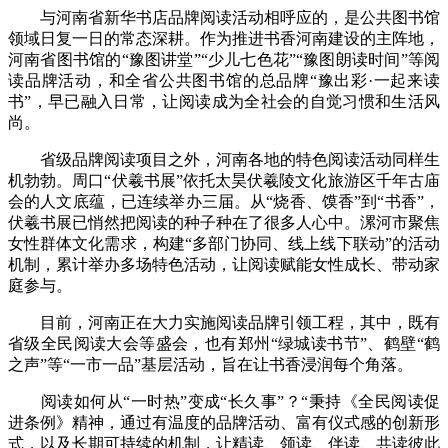
与河南省新华书店品牌阅读活动相呼应的，是公共图书馆
领域日复一日的常态深耕。作为推进书香河南建设的主阵地，
河南省图书馆的“豫图讲堂”“少儿七色花”“豫图朗读时间”等阅
读品牌活动，和全省公共图书馆的总品牌“豫出彩·一起来读
书”，早已融入日常，让阅读成为全社会的自觉习惯和生活风
尚。
省级品牌阅读项目之外，河南各地的特色阅读活动同样生
机勃勃。周口“伏羲书展”依托太昊伏羲陵文化旅游区千年古庙
会的人文底蕴，已连续举办三届。从“烧香、馍香”到“书香”，
伏羲书展已悄然把阅读的种子种在了很多人心中。漯河市聚焦
女性群体文化需求，构建“多部门协同、线上线下联动”的活动
机制，累计举办多场特色活动，让阅读赋能女性成长、带动家
庭参与。
目前，河南正在大力实施阅读品牌引领工程，其中，既有
省级全民阅读大会等盛会，也有郑州“绿城读书节”、鹤壁“鹤
之声”等“一市一品”基层活动，旨在让书香浸润每个角落。
阅读如何从“一时热”变成“长久事”？“秉持《全民阅读促
进条例》精神，通过有温度的品牌活动、富有仪式感的创新形
式，以及长期可持续的机制，让精读、领读、伴读、共读彼此