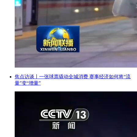
焦点访谈丨一张球票撬动全城消费 赛事经济如何将“流
量”变“增量”