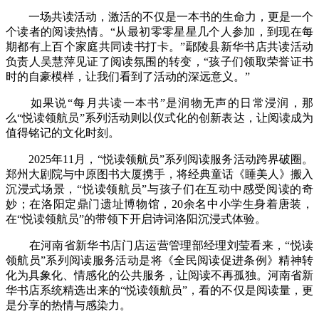
一场共读活动，激活的不仅是一本书的生命力，更是一个
个读者的阅读热情。“从最初零零星星几个人参加，到现在每
期都有上百个家庭共同读书打卡。”鄢陵县新华书店共读活动
负责人吴慧萍见证了阅读氛围的转变，“孩子们领取荣誉证书
时的自豪模样，让我们看到了活动的深远意义。”
如果说“每月共读一本书”是润物无声的日常浸润，那
么“悦读领航员”系列活动则以仪式化的创新表达，让阅读成为
值得铭记的文化时刻。
2025年11月，“悦读领航员”系列阅读服务活动跨界破圈。
郑州大剧院与中原图书大厦携手，将经典童话《睡美人》搬入
沉浸式场景，“悦读领航员”与孩子们在互动中感受阅读的奇
妙；在洛阳定鼎门遗址博物馆，20余名中小学生身着唐装，
在“悦读领航员”的带领下开启诗词洛阳沉浸式体验。
在河南省新华书店门店运营管理部经理刘莹看来，“悦读
领航员”系列阅读服务活动是将《全民阅读促进条例》精神转
化为具象化、情感化的公共服务，让阅读不再孤独。河南省新
华书店系统精选出来的“悦读领航员”，看的不仅是阅读量，更
是分享的热情与感染力。