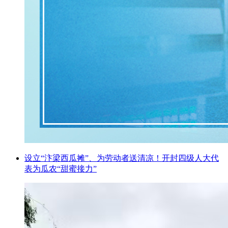
设立“汴梁西瓜摊”、为劳动者送清凉！开封四级人大代
表为瓜农“甜蜜接力”