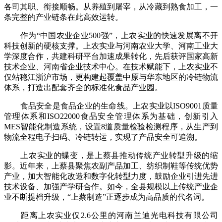
各司其职、衔接顺畅。从养殖到屠宰，从冷藏到熟食加工，一
条完整的产业链条在此高效运转。
作为“中国农业企业500强”，上农实业的快速发展离不开
科技创新的硬核支撑。上农实业与河南农业大学、河南工业大
学深度合作，共建科研平台加速成果转化，先后获评国家高新
技术企业、河南省企业技术中心。在技术赋能下，上农实业不
仅站稳江浙沪市场，更构建起覆盖中原与华东地区的冷链物流
体系，打造出配套齐全的标准化食品产业园。
食品安全是食品企业的生命线。上农实业以ISO9001质量
管理体系和ISO22000食品安全管理体系为基础，创新引入
MES智能化制造系统，设置8道质量检验检测程序，从生产到
物流全程电子扫码、冷链转运，实现了产品安全可追溯。
上农实业的蝶变，是上蔡县推动传统产业转型升级的缩
影。近年来，上蔡县聚焦农副产品加工、纺织制鞋等传统优势
产业，加大智能化改造和数字化转型力度，鼓励企业引进先进
技术设备、加强产学研合作。如今，全县规模以上传统产业企
业不断提档升级，“上蔡制造”正逐步成为高品质的代名词。
距离上农实业仅2.6公里的河南兰迪光电科技有限公司