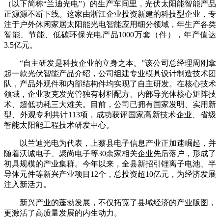
（以下简称“兰迪光电”）的生产车间里，光伏太阳能智能产品
正源源不断下线。这家由浙江企业投资新建的科技型企业，专
注于户外休闲家居太阳能光电智能应用细分领域，年生产各类
智能、节能、低碳环保光电产品1000万套（件），年产值达
3.5亿元。
“自主研发是科技企业的立身之本。”该公司总经理周刚拿
起一款光伏智能产品介绍，公司组建专业模具设计制造技术团
队，产品外观件和内部结构件均实现了自主研发。在核心技术
领域，企业攻克发光管独有材料配方、内部导光体核心矩阵技
术、超低功耗三大难关。目前，公司已拥有国家发明、实用新
型、外观专利共计113项，成功获评国家高新技术企业、省级
智能太阳能工程技术研发中心。
以兰迪光电为代表，上蔡县电子信息产业正加速崛起，并
随着沃诚电子、聚尚电子等30余家相关企业先后落户，形成了
初具规模的产业集群。今年以来，全县新招引锂离子电池、半
导体元件等新兴产业项目12个，总投资超10亿元，为经济发展
注入新活力。
新兴产业的蓬勃发展，不仅拓宽了县域经济的产业版图，
更激活了高质量发展的内生动力。