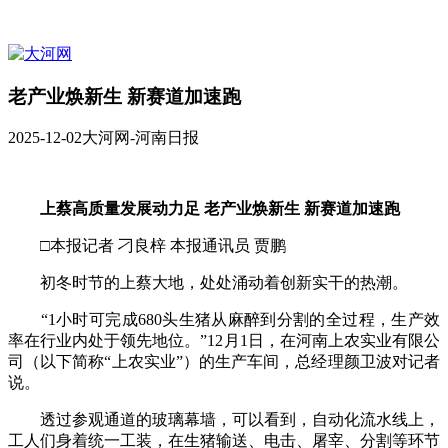
老产业焕新生 新赛道加速跑
2025-12-02
大河网-河南日报
上蔡高质量发展动力足 老产业焕新生 新赛道加速跑
□本报记者 刁良梓 本报通讯员 贾鹏
初冬时节的上蔡大地，处处涌动着创新实干的热潮。
“1小时可完成680头生猪从麻醉到分割的全过程，生产效
率在行业内处于领先地位。”12月1日，在河南上农实业有限公
司（以下简称“上农实业”）的生产车间，总经理颜卫波对记者
说。
透过参观通道的玻璃幕墙，可以看到，自动化流水线上，
工人们身着统一工装，在生猪输送、电击、屠宰、分割等环节