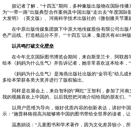
据记者了解，“十四五”期间，多种豫版出版物在国际传播方
为“一带一路”出版典型合作案例及中国出版“走出去”年度国
大发明》（英文版）、河南科学技术出版社的《微创膝关节重建
在中原出版传媒集团旗下中原大地传媒股份有限公司出版与国
色产品线、打造精品分不开。“‘十四五’以来，集团共有401种
以共鸣打破文化壁垒
在今年北京国际图书博览会期间，来自斯里兰卡、阿联酋等
绘本《妈妈为什么生气》并告诉记者，她非常喜欢这本绘本，“
《妈妈为什么生气》是海燕出版社出版的“金羽毛”幼儿成长
多绘本荣获各类大奖并进行了版权输出。
同样是在展会上，来自智利的“网红”王智利，参加了河南文
我的视频喜欢上中国的。以后我想把河南介绍给我的朋友们。”
以用户思维为导向，做好优质内容的创新表达，讲好中国故事
示：“施普林格很高兴能够将中国的图书带给全世界的读者，让
温惠娟说：“儿童图书和学术著作，因为文化差异较小，所以