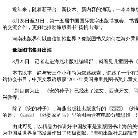
近年来，随着新平台、新技术、新内容的涌现，一本本豫版图书
8月28日至31日，第十五届中国国际数字出版博览会、书
的交流合作，更好地推动豫版图书“扬帆出海”。
河南出版界何以自信拥抱世界？豫版图书又如何在海外乘风
豫版图书集群出海
8月25日，记者走进海燕出版社编辑部，就看见儿童图书《
本书以本、静与安三个小和尚为叙述线索，讲述了一个有关大
馆协会书目，中英文双语版获“2017年美国弗里曼图书奖儿童文
“到目前为止，《安的种子》已经出了法文、西班牙文、阿拉
兴教寺。
除了《安的种子》，海燕出版社出版发行的《西西》《外婆家
的是，《西西》《外婆家的马》里的图画含有电影分镜思维，
由此可见，以精品力作讲好中国故事是豫版图书出海的关键。
为中国及世界童书发展作出了积极贡献。”海燕出版社总编辑