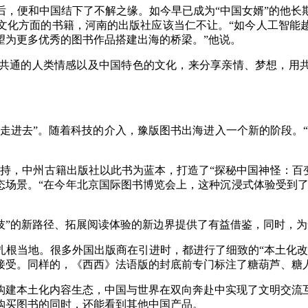
后，便和中国结下了不解之缘。如今早已成为“中国女婿”的他长
文化方面的书籍，河南的出版社应该当仁不让。“如今人工智能
望为更多优秀的图书作品搭建出海的桥梁。”他说。
通的人类情感以及中国特色的文化，来分享亲情、梦想，用共鸣
进去”。随着科技的介入，豫版图书出海进入一个新的阶段。“技
，中州古籍出版社以此书为蓝本，打造了“探秘中国神怪：百变
态场景。“在今年北京国际图书博览会上，这种沉浸式体验受到了国
”的新路径、拓展阅读体验的新边界提供了有益借鉴，同时，为
当地。很多外国出版商在引进时，都进行了细致的“本土化改
接受。同样的，《西西》法语版的封底前专门标注了糖葫芦、糖
建本土化内容生态，中国与世界在双向奔赴中实现了文明交流互
购买图书的同时，还能看到其他中国产品。