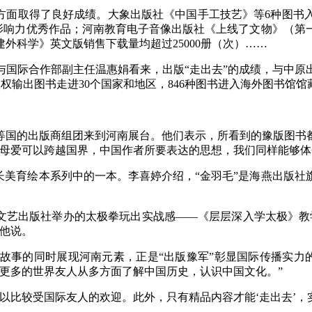
面取得了良好成绩。大象出版社《中国手工技艺》等6种图书入
际影响力优秀作品；河南教育电子音像出版社《上线了文物》（
外科学》英文版销售下载量均超过25000册（次）……
际合作部副主任温惠娟看来，出版“走出去”的成绩，与中原
版权输出图书走进30个国家和地区，846种图书进入海外图书馆馆
国的出版商组团来到河南展台。他们表示，所看到的豫版图书都
母爱可以跨越国界，中国作者所要表达的思想，我们同样能够体
美育绘本系列中的一本。李喜婷介绍，“金羽毛”是海燕出版社
艺出版社举办的太极拳玩出实战感——《层层深入学太极》教
他说。
的同时展现河南元素，正是“出版豫军”彰显国际传播实力的
更多的世界友人从多方面了解中国历史，认识中国文化。”
比较受国际友人的欢迎。此外，只有精品内容才能‘走出去’，