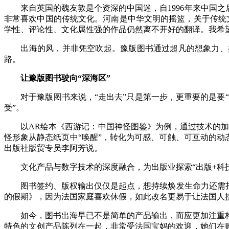
来自英国的魏友敦是个资深的中国迷，自1996年来中国之
非常喜欢中国的传统文化。河南是中华文明的摇篮，关于传统
学性、评论性、文化属性强的作品仍然离不开好的翻译。我希
出海的风，并非凭空吹起。豫版图书通过超凡的想象力、共
路。
让豫版图书驶向“深海区”
对于豫版图书来说，“走出去”只是第一步，更重要的是要“走
受”。
以AR绘本《西游记：中国神怪图鉴》为例，通过技术的加持
怪形象从静态纸页中“唤醒”，转化为可感、可触、可互动的动
出版社版贸专员李阿芳说。
文化产品与数字技术的深度融合，为出版业探索“出版+科技
图书签约、版权输出仅仅是起点，想持续焕发生命力还需扎根
的假期》，因为法国家庭喜欢休假，如此改名更易于让法国人
如今，图书出海早已不是简单的产品输出，而应更加注重构
特色的文创产品陈列在一起，非常受法国宝妈的欢迎，她们在