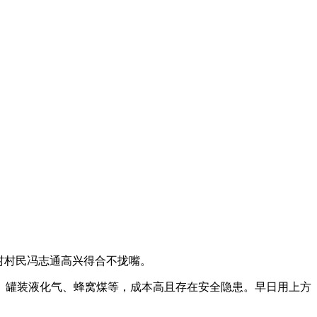
村村民冯志通高兴得合不拢嘴。
、罐装液化气、蜂窝煤等，成本高且存在安全隐患。早日用上方