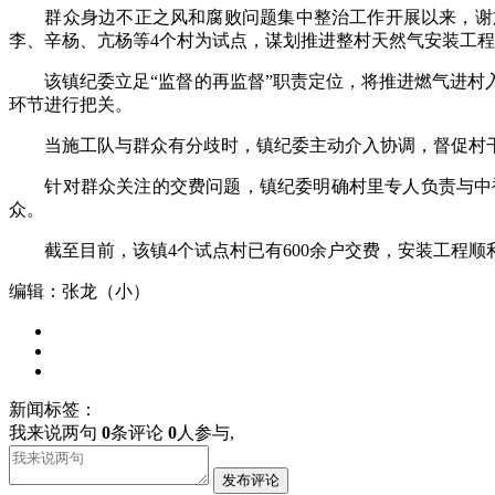
群众身边不正之风和腐败问题集中整治工作开展以来，谢旗
李、辛杨、亢杨等4个村为试点，谋划推进整村天然气安装工
该镇纪委立足“监督的再监督”职责定位，将推进燃气进村入
环节进行把关。
当施工队与群众有分歧时，镇纪委主动介入协调，督促村干
针对群众关注的交费问题，镇纪委明确村里专人负责与中裕
众。
截至目前，该镇4个试点村已有600余户交费，安装工程顺
编辑：张龙（小）
新闻标签：
我来说两句
0
条评论
0
人参与,
发布评论