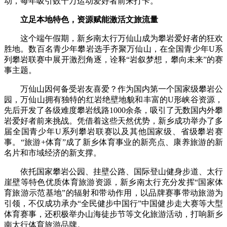
动，每年吸引数十万运动爱好者前来打卡。
立足本地特色，资源赋能激活文旅流量
这个端午假期，新乡南太行万仙山成为攀岩爱好者的狂欢
胜地。数百名青少年攀岩选手齐聚万仙山，在全国青少年U系
列攀岩联赛中展开激烈角逐，诠释“岩叙梦想，攀向未来”的赛
事主题。
万仙山因何备受岩友喜爱？作为国内第一个国家级攀岩公
园，万仙山拥有独特的红岩绝壁地貌和丰富的U形峡谷资源，
先后开发了各级难度攀岩线路1000余条，吸引了无数国内外攀
岩爱好者前来挑战。凭借着这些天然优势，新乡成功举办了多
届全国青少年U系列攀岩联赛以及其他国家级、省级攀岩赛
事。“旅游+体育”成了新乡体育事业的新亮点、康养旅游的新
名片和市域经济的新支撑。
依托国家攀岩公园、挂壁公路、国际登山健身步道、太行
崖壁等特色优质体育旅游资源，新乡南太行充分发挥“国家体
育旅游示范基地”的辐射和带动作用，以品牌赛事带动旅游为
引领，不仅成功承办“全民健步中国行”中国健步走大赛等大型
体育赛事，还积极举办山海徒步节等文化旅游活动，打响新乡
南太行体育旅游品牌。