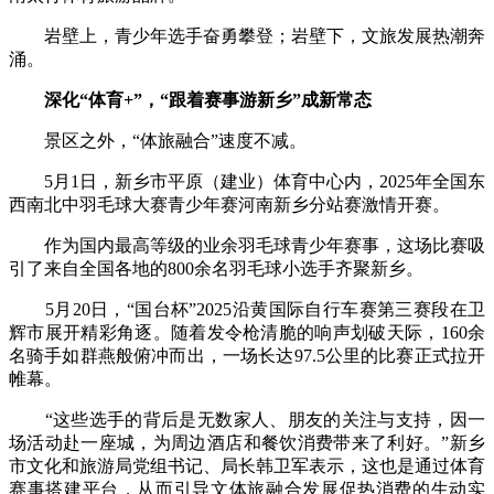
岩壁上，青少年选手奋勇攀登；岩壁下，文旅发展热潮奔
涌。
深化“体育+”，“跟着赛事游新乡”成新常态
景区之外，“体旅融合”速度不减。
5月1日，新乡市平原（建业）体育中心内，2025年全国东
西南北中羽毛球大赛青少年赛河南新乡分站赛激情开赛。
作为国内最高等级的业余羽毛球青少年赛事，这场比赛吸
引了来自全国各地的800余名羽毛球小选手齐聚新乡。
5月20日，“国台杯”2025沿黄国际自行车赛第三赛段在卫
辉市展开精彩角逐。随着发令枪清脆的响声划破天际，160余
名骑手如群燕般俯冲而出，一场长达97.5公里的比赛正式拉开
帷幕。
“这些选手的背后是无数家人、朋友的关注与支持，因一
场活动赴一座城，为周边酒店和餐饮消费带来了利好。”新乡
市文化和旅游局党组书记、局长韩卫军表示，这也是通过体育
赛事搭建平台，从而引导文体旅融合发展促热消费的生动实