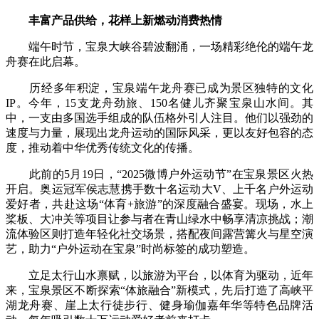
丰富产品供给，花样上新燃动消费热情
端午时节，宝泉大峡谷碧波翻涌，一场精彩绝伦的端午龙
舟赛在此启幕。
历经多年积淀，宝泉端午龙舟赛已成为景区独特的文化
IP。今年，15支龙舟劲旅、150名健儿齐聚宝泉山水间。其
中，一支由多国选手组成的队伍格外引人注目。他们以强劲的
速度与力量，展现出龙舟运动的国际风采，更以友好包容的态
度，推动着中华优秀传统文化的传播。
此前的5月19日，“2025微博户外运动节”在宝泉景区火热
开启。奥运冠军侯志慧携手数十名运动大V、上千名户外运动
爱好者，共赴这场“体育+旅游”的深度融合盛宴。现场，水上
桨板、大冲关等项目让参与者在青山绿水中畅享清凉挑战；潮
流体验区则打造年轻化社交场景，搭配夜间露营篝火与星空演
艺，助力“户外运动在宝泉”时尚标签的成功塑造。
立足太行山水禀赋，以旅游为平台，以体育为驱动，近年
来，宝泉景区不断探索“体旅融合”新模式，先后打造了高峡平
湖龙舟赛、崖上太行徒步行、健身瑜伽嘉年华等特色品牌活