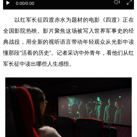
0:00
/0:00
学术中国
乡村振兴
银龄
溯源中国
以红军长征四渡赤水为题材的电影《四渡》正在
城市
旅游
能源
会展
全国影院热映。影片聚焦这场被写入世界军事史的经
彩票
娱乐
时尚
悦读
典战役，用全新的视听语言带动年轻观众从光影中读
公益
一带一路
亚太网
上市公司
懂那段“活着的历史”。记者采访中外青年，看他们从红
军长征中读出哪些人生感悟。
文化产业
地方频道
北京
天津
河北
山西
辽宁
吉林
上海
江苏
浙江
安徽
福建
江西