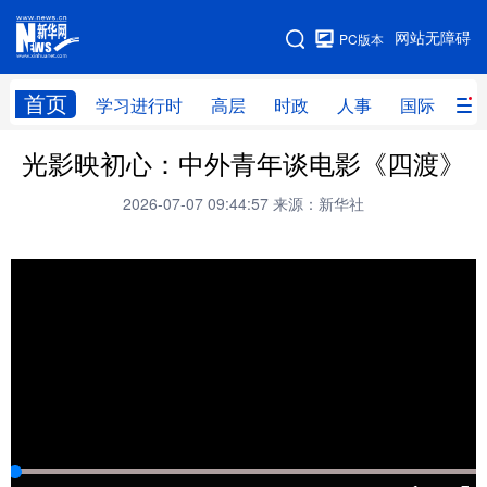
手机版
网站无障碍
PC版本
网站地图
首页
学习进行时
高层
时政
人事
国际
财
光影映初心：中外青年谈电影《四渡》
学习进行时
高层
时政
人事
2026-07-07 09:44:57
来源：新华社
国际
财经
网评
港澳
台湾
思客智库
全球连线
教育
科技
科创
量子
体育
文化
书画
健康
军事
访谈
视频
图片
政务
法律
中央文件
金融
汽车
食品
人居
信息化
数字经济