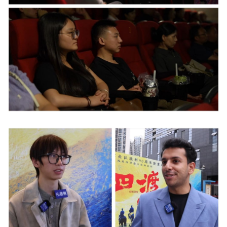
山东
河南
湖北
湖南
广东
广西
海南
重庆
四川
贵州
云南
西藏
陕西
甘肃
青海
宁夏
新疆
内蒙古
黑龙江
多语种频道
English
Español
Français
عربى
Русский язык
日本語
한국어
Deutsch
Português