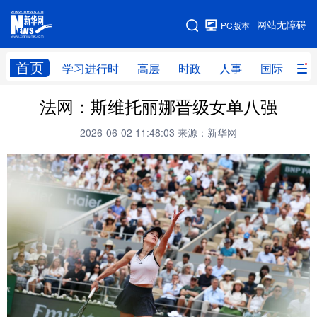
手机版
网站无障碍
PC版本
网站地图
首页
学习进行时
高层
时政
人事
国际
财
法网：斯维托丽娜晋级女单八强
学习进行时
高层
时政
人事
2026-06-02 11:48:03
来源：新华网
国际
财经
网评
港澳
台湾
思客智库
全球连线
教育
科技
科创
量子
体育
文化
书画
健康
军事
访谈
视频
图片
政务
法律
中央文件
金融
汽车
食品
人居
信息化
数字经济