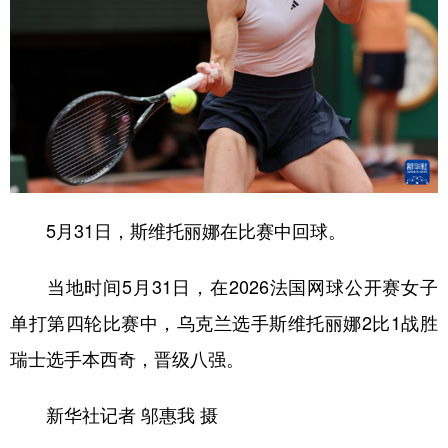
山东
河南
湖北
湖南
广东
广西
海南
重庆
四川
贵州
云南
西藏
陕西
甘肃
青海
宁夏
新疆
内蒙古
黑龙江
5月31日，斯维托丽娜在比赛中回球。
多语种频道
当地时间5月31日，在2026法国网球公开赛女子
English
Español
Français
عربى
单打第四轮比赛中，乌克兰选手斯维托丽娜2比1战胜
Русский язык
日本語
한국어
瑞士选手本西奇，晋级八强。
Deutsch
Português
新华社记者 邬惠我 摄