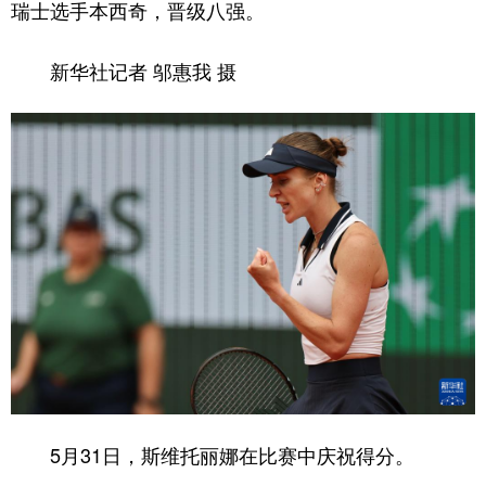
瑞士选手本西奇，晋级八强。
新华社记者 邬惠我 摄
5月31日，斯维托丽娜在比赛中庆祝得分。