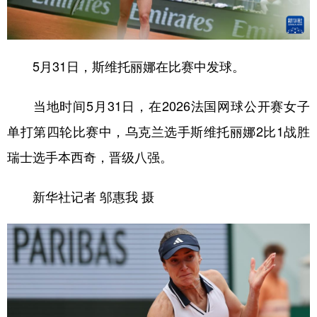
学术中国
乡村振兴
银龄
溯源中国
城市
旅游
能源
会展
5月31日，斯维托丽娜在比赛中发球。
彩票
娱乐
时尚
悦读
当地时间5月31日，在2026法国网球公开赛女子
公益
一带一路
亚太网
上市公司
单打第四轮比赛中，乌克兰选手斯维托丽娜2比1战胜
文化产业
瑞士选手本西奇，晋级八强。
新华社记者 邬惠我 摄
地方频道
北京
天津
河北
山西
辽宁
吉林
上海
江苏
浙江
安徽
福建
江西